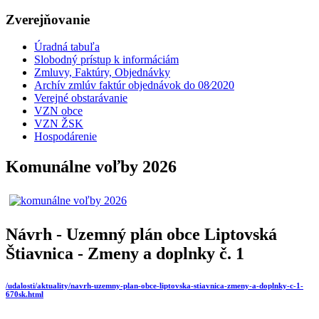
Zverejňovanie
Úradná tabuľa
Slobodný prístup k informáciám
Zmluvy, Faktúry, Objednávky
Archív zmlúv faktúr objednávok do 08⁄2020
Verejné obstarávanie
VZN obce
VZN ŽSK
Hospodárenie
Komunálne voľby 2026
Návrh - Uzemný plán obce Liptovská
Štiavnica - Zmeny a doplnky č. 1
/udalosti/aktuality/navrh-uzemny-plan-obce-liptovska-stiavnica-zmeny-a-doplnky-c-1-
670sk.html