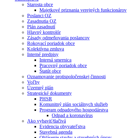
Starosta obce
Majetkové priznania verejných funkcionárov
Poslanci OZ
Zasadnutia OZ
Plán zasadnutí
Hlavný kontrolór
Zásady odmeňovania poslancov
Rokovací poriadok obce
Kolektívna zmluva
Interné predpisy
Interná smernica
Pracovný poriadok obce
Štatút obce
Oznamovanie protispoločenskej činnosti
Voľby
Územný plán
Strategické dokumenty
PHSR
Komunitný plán sociálnych služieb
Program odpadového hospodárstva
Odpad a koronavírus
Ako vybaviť⁄tlačivá
Evidencia obyvateľstva
Stavebná agenda
Ohlásenie stavby a stavebných úprav