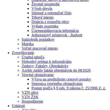
Životné prostredie
Výrub drevín
Súpisné a orientačné číslo
Trhové miesto
Dotácia z rozpočtu obce
Vyňatie pozemku
Územnoplánovacia informácia
Jednorazový príspevok - žiadosti
Sadzobník poplatkov
Matrika
Voľné pracovné miesto
Zverejňovanie
Úradná tabuľa
Slobodný prístup k informáciám
Zmluvy, Faktúry, Objednávky
Archív zmlúv faktúr objednávok do 08⁄2020
Verejné obstarávanie
Výzva na predloženie cenovej ponuky
Smernica verejného obstarávania
Postup podľa § 9 ods. 9 zákona č. 25⁄2006 Z. z.
VZN obce
VZN ŽSK
Hospodárenie
Udalosti