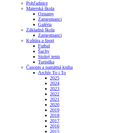
Pohľadnice
Materská škola
Oznamy
Zamestnanci
Galéria
Základná škola
Zamestnanci
Kultúra a šport
Futbal
Šachy
Stolný tenis
Turistika
Časopis a pamätná kniha
Archív To i To
2025
2024
2023
2022
2021
2020
2019
2018
2017
2016
2015