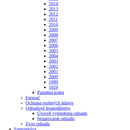
2014
2013
2012
2011
2010
2009
2008
2007
2006
2005
2004
2003
2002
2001
2000
1999
1929
Pamätná kniha
Farnosť
Ochrana osobných údajov
Odpadové hospodárstvo
Úroveň vytriedenia odpadu
Separovanie odpadu
Zvoz odpadu
Samospráva