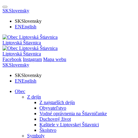
SK
Slovensky
SK
Slovensky
EN
English
Liptovská Štiavnica
Liptovská Štiavnica
Facebook
Instagram
Mapa webu
SK
Slovensky
SK
Slovensky
EN
English
Obec
Z dejín
Z najstarších dejín
Obyvateľstvo
Vodné oprávnenia na Štiavničanke
Duchovný život
Kaštiele v Liptovskej Štiavnici
Školstvo
Symboly