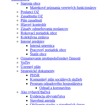
Starosta obce
Majetkové priznania verejných funkcionárov
Poslanci OZ
Zasadnutia OZ
Plán zasadnutí
Hlavný kontrolór
Zásady odmeňovania poslancov
Rokovací poriadok obce
Kolektívna zmluva
Interné predpisy
Interná smernica
Pracovný poriadok obce
Štatút obce
Oznamovanie protispoločenskej činnosti
Voľby
Územný plán
Strategické dokumenty
PHSR
Komunitný plán sociálnych služieb
Program odpadového hospodárstva
Odpad a koronavírus
Ako vybaviť⁄tlačivá
Evidencia obyvateľstva
Stavebná agenda
Ohlásenie stavby a stavebných úprav