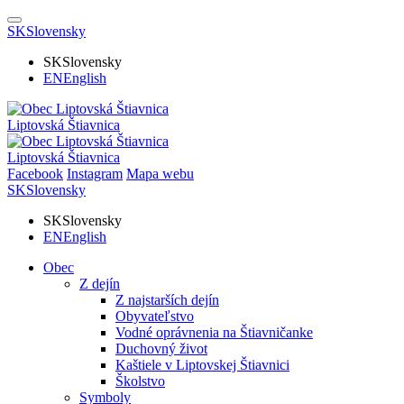
SK
Slovensky
SK
Slovensky
EN
English
Liptovská Štiavnica
Liptovská Štiavnica
Facebook
Instagram
Mapa webu
SK
Slovensky
SK
Slovensky
EN
English
Obec
Z dejín
Z najstarších dejín
Obyvateľstvo
Vodné oprávnenia na Štiavničanke
Duchovný život
Kaštiele v Liptovskej Štiavnici
Školstvo
Symboly