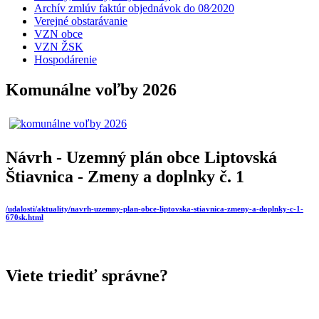
Archív zmlúv faktúr objednávok do 08⁄2020
Verejné obstarávanie
VZN obce
VZN ŽSK
Hospodárenie
Komunálne voľby 2026
Návrh - Uzemný plán obce Liptovská
Štiavnica - Zmeny a doplnky č. 1
/udalosti/aktuality/navrh-uzemny-plan-obce-liptovska-stiavnica-zmeny-a-doplnky-c-1-
670sk.html
Viete triediť správne?