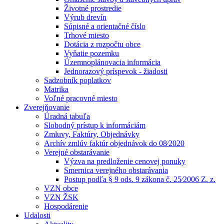
Životné prostredie
Výrub drevín
Súpisné a orientačné číslo
Trhové miesto
Dotácia z rozpočtu obce
Vyňatie pozemku
Územnoplánovacia informácia
Jednorazový príspevok - žiadosti
Sadzobník poplatkov
Matrika
Voľné pracovné miesto
Zverejňovanie
Úradná tabuľa
Slobodný prístup k informáciám
Zmluvy, Faktúry, Objednávky
Archív zmlúv faktúr objednávok do 08⁄2020
Verejné obstarávanie
Výzva na predloženie cenovej ponuky
Smernica verejného obstarávania
Postup podľa § 9 ods. 9 zákona č. 25⁄2006 Z. z.
VZN obce
VZN ŽSK
Hospodárenie
Udalosti