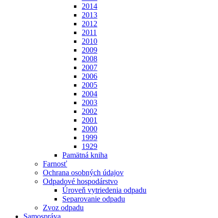
2014
2013
2012
2011
2010
2009
2008
2007
2006
2005
2004
2003
2002
2001
2000
1999
1929
Pamätná kniha
Farnosť
Ochrana osobných údajov
Odpadové hospodárstvo
Úroveň vytriedenia odpadu
Separovanie odpadu
Zvoz odpadu
Samospráva