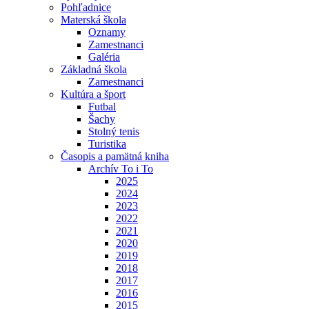
Pohľadnice
Materská škola
Oznamy
Zamestnanci
Galéria
Základná škola
Zamestnanci
Kultúra a šport
Futbal
Šachy
Stolný tenis
Turistika
Časopis a pamätná kniha
Archív To i To
2025
2024
2023
2022
2021
2020
2019
2018
2017
2016
2015