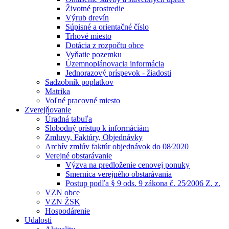
Životné prostredie
Výrub drevín
Súpisné a orientačné číslo
Trhové miesto
Dotácia z rozpočtu obce
Vyňatie pozemku
Územnoplánovacia informácia
Jednorazový príspevok - žiadosti
Sadzobník poplatkov
Matrika
Voľné pracovné miesto
Zverejňovanie
Úradná tabuľa
Slobodný prístup k informáciám
Zmluvy, Faktúry, Objednávky
Archív zmlúv faktúr objednávok do 08⁄2020
Verejné obstarávanie
Výzva na predloženie cenovej ponuky
Smernica verejného obstarávania
Postup podľa § 9 ods. 9 zákona č. 25⁄2006 Z. z.
VZN obce
VZN ŽSK
Hospodárenie
Udalosti