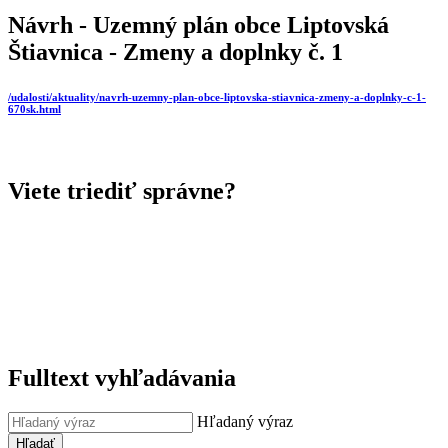
Návrh - Uzemný plán obce Liptovská
Štiavnica - Zmeny a doplnky č. 1
/udalosti/aktuality/navrh-uzemny-plan-obce-liptovska-stiavnica-zmeny-a-doplnky-c-1-
670sk.html
Viete triediť správne?
Fulltext vyhľadávania
Hľadaný výraz
Hľadať