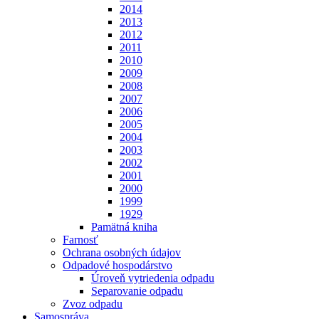
2014
2013
2012
2011
2010
2009
2008
2007
2006
2005
2004
2003
2002
2001
2000
1999
1929
Pamätná kniha
Farnosť
Ochrana osobných údajov
Odpadové hospodárstvo
Úroveň vytriedenia odpadu
Separovanie odpadu
Zvoz odpadu
Samospráva