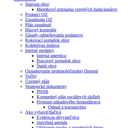
Starosta obce
Majetkové priznania verejných funkcionárov
Poslanci OZ
Zasadnutia OZ
Plán zasadnutí
Hlavný kontrolór
Zásady odmeňovania poslancov
Rokovací poriadok obce
Kolektívna zmluva
Interné predpisy
Interná smernica
Pracovný poriadok obce
Štatút obce
Oznamovanie protispoločenskej činnosti
Voľby
Územný plán
Strategické dokumenty
PHSR
Komunitný plán sociálnych služieb
Program odpadového hospodárstva
Odpad a koronavírus
Ako vybaviť⁄tlačivá
Evidencia obyvateľstva
Stavebná agenda
Ohlásenie stavby a stavebných úprav