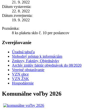
21. 9. 2022
Dátum vystavenia:
22. 8. 2022
Dátum zverejnenia:
19. 9. 2022
Poznámka:
8 ks plaketa sklo č. 10 pre poslancov
Zverejňovanie
Úradná tabuľa
Slobodný prístup k informáciám
Zmluvy, Faktúry, Objednávky
Archív zmlúv faktúr objednávok do 08⁄2020
Verejné obstarávanie
VZN obce
VZN ŽSK
Hospodárenie
Komunálne voľby 2026