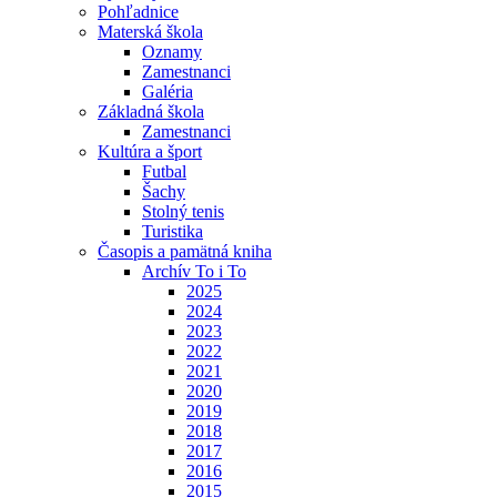
Pohľadnice
Materská škola
Oznamy
Zamestnanci
Galéria
Základná škola
Zamestnanci
Kultúra a šport
Futbal
Šachy
Stolný tenis
Turistika
Časopis a pamätná kniha
Archív To i To
2025
2024
2023
2022
2021
2020
2019
2018
2017
2016
2015