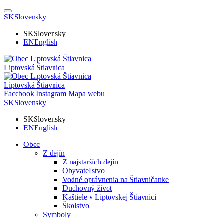
SK
Slovensky
SK
Slovensky
EN
English
Liptovská Štiavnica
Liptovská Štiavnica
Facebook
Instagram
Mapa webu
SK
Slovensky
SK
Slovensky
EN
English
Obec
Z dejín
Z najstarších dejín
Obyvateľstvo
Vodné oprávnenia na Štiavničanke
Duchovný život
Kaštiele v Liptovskej Štiavnici
Školstvo
Symboly