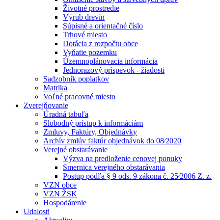
Životné prostredie
Výrub drevín
Súpisné a orientačné číslo
Trhové miesto
Dotácia z rozpočtu obce
Vyňatie pozemku
Územnoplánovacia informácia
Jednorazový príspevok - žiadosti
Sadzobník poplatkov
Matrika
Voľné pracovné miesto
Zverejňovanie
Úradná tabuľa
Slobodný prístup k informáciám
Zmluvy, Faktúry, Objednávky
Archív zmlúv faktúr objednávok do 08⁄2020
Verejné obstarávanie
Výzva na predloženie cenovej ponuky
Smernica verejného obstarávania
Postup podľa § 9 ods. 9 zákona č. 25⁄2006 Z. z.
VZN obce
VZN ŽSK
Hospodárenie
Udalosti