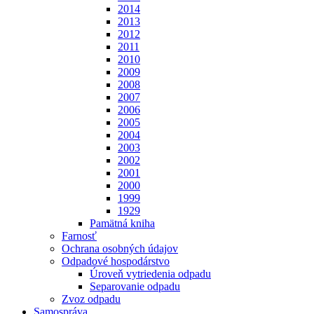
2014
2013
2012
2011
2010
2009
2008
2007
2006
2005
2004
2003
2002
2001
2000
1999
1929
Pamätná kniha
Farnosť
Ochrana osobných údajov
Odpadové hospodárstvo
Úroveň vytriedenia odpadu
Separovanie odpadu
Zvoz odpadu
Samospráva