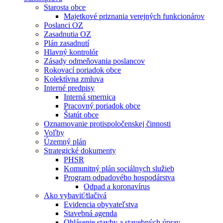
Starosta obce
Majetkové priznania verejných funkcionárov
Poslanci OZ
Zasadnutia OZ
Plán zasadnutí
Hlavný kontrolór
Zásady odmeňovania poslancov
Rokovací poriadok obce
Kolektívna zmluva
Interné predpisy
Interná smernica
Pracovný poriadok obce
Štatút obce
Oznamovanie protispoločenskej činnosti
Voľby
Územný plán
Strategické dokumenty
PHSR
Komunitný plán sociálnych služieb
Program odpadového hospodárstva
Odpad a koronavírus
Ako vybaviť⁄tlačivá
Evidencia obyvateľstva
Stavebná agenda
Ohlásenie stavby a stavebných úprav