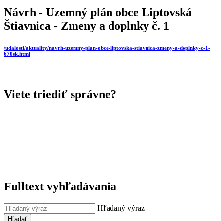
Návrh - Uzemný plán obce Liptovská
Štiavnica - Zmeny a doplnky č. 1
/udalosti/aktuality/navrh-uzemny-plan-obce-liptovska-stiavnica-zmeny-a-doplnky-c-1-
670sk.html
Viete triediť správne?
Fulltext vyhľadávania
Hľadaný výraz
Hľadať