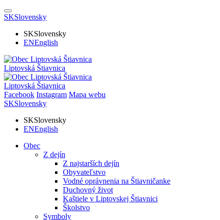
SK
Slovensky
SK
Slovensky
EN
English
Liptovská Štiavnica
Liptovská Štiavnica
Facebook
Instagram
Mapa webu
SK
Slovensky
SK
Slovensky
EN
English
Obec
Z dejín
Z najstarších dejín
Obyvateľstvo
Vodné oprávnenia na Štiavničanke
Duchovný život
Kaštiele v Liptovskej Štiavnici
Školstvo
Symboly