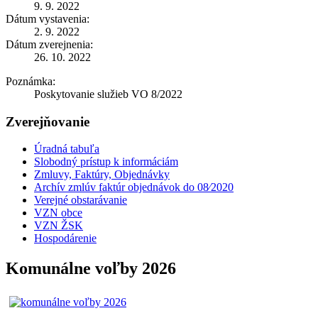
9. 9. 2022
Dátum vystavenia:
2. 9. 2022
Dátum zverejnenia:
26. 10. 2022
Poznámka:
Poskytovanie služieb VO 8/2022
Zverejňovanie
Úradná tabuľa
Slobodný prístup k informáciám
Zmluvy, Faktúry, Objednávky
Archív zmlúv faktúr objednávok do 08⁄2020
Verejné obstarávanie
VZN obce
VZN ŽSK
Hospodárenie
Komunálne voľby 2026