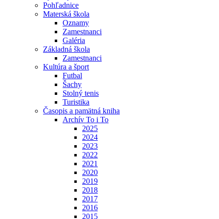
Pohľadnice
Materská škola
Oznamy
Zamestnanci
Galéria
Základná škola
Zamestnanci
Kultúra a šport
Futbal
Šachy
Stolný tenis
Turistika
Časopis a pamätná kniha
Archív To i To
2025
2024
2023
2022
2021
2020
2019
2018
2017
2016
2015