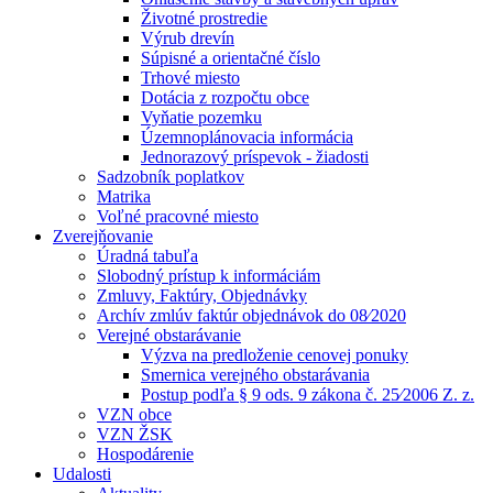
Životné prostredie
Výrub drevín
Súpisné a orientačné číslo
Trhové miesto
Dotácia z rozpočtu obce
Vyňatie pozemku
Územnoplánovacia informácia
Jednorazový príspevok - žiadosti
Sadzobník poplatkov
Matrika
Voľné pracovné miesto
Zverejňovanie
Úradná tabuľa
Slobodný prístup k informáciám
Zmluvy, Faktúry, Objednávky
Archív zmlúv faktúr objednávok do 08⁄2020
Verejné obstarávanie
Výzva na predloženie cenovej ponuky
Smernica verejného obstarávania
Postup podľa § 9 ods. 9 zákona č. 25⁄2006 Z. z.
VZN obce
VZN ŽSK
Hospodárenie
Udalosti