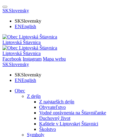
SK
Slovensky
SK
Slovensky
EN
English
Liptovská Štiavnica
Liptovská Štiavnica
Facebook
Instagram
Mapa webu
SK
Slovensky
SK
Slovensky
EN
English
Obec
Z dejín
Z najstarších dejín
Obyvateľstvo
Vodné oprávnenia na Štiavničanke
Duchovný život
Kaštiele v Liptovskej Štiavnici
Školstvo
Symboly