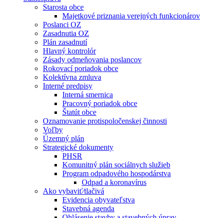
Starosta obce
Majetkové priznania verejných funkcionárov
Poslanci OZ
Zasadnutia OZ
Plán zasadnutí
Hlavný kontrolór
Zásady odmeňovania poslancov
Rokovací poriadok obce
Kolektívna zmluva
Interné predpisy
Interná smernica
Pracovný poriadok obce
Štatút obce
Oznamovanie protispoločenskej činnosti
Voľby
Územný plán
Strategické dokumenty
PHSR
Komunitný plán sociálnych služieb
Program odpadového hospodárstva
Odpad a koronavírus
Ako vybaviť⁄tlačivá
Evidencia obyvateľstva
Stavebná agenda
Ohlásenie stavby a stavebných úprav