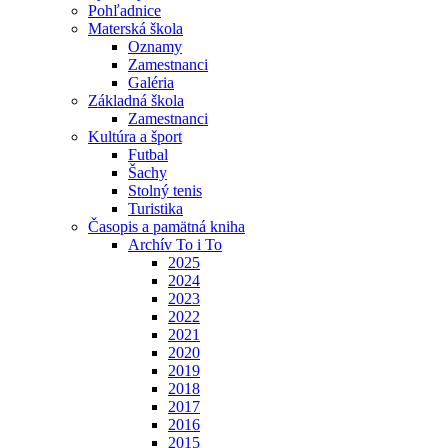
Pohľadnice
Materská škola
Oznamy
Zamestnanci
Galéria
Základná škola
Zamestnanci
Kultúra a šport
Futbal
Šachy
Stolný tenis
Turistika
Časopis a pamätná kniha
Archív To i To
2025
2024
2023
2022
2021
2020
2019
2018
2017
2016
2015