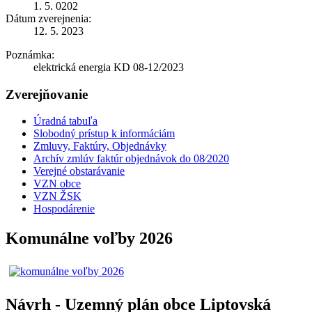
1. 5. 0202
Dátum zverejnenia:
12. 5. 2023
Poznámka:
elektrická energia KD 08-12/2023
Zverejňovanie
Úradná tabuľa
Slobodný prístup k informáciám
Zmluvy, Faktúry, Objednávky
Archív zmlúv faktúr objednávok do 08⁄2020
Verejné obstarávanie
VZN obce
VZN ŽSK
Hospodárenie
Komunálne voľby 2026
Návrh - Uzemný plán obce Liptovská