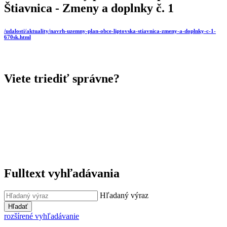
Štiavnica - Zmeny a doplnky č. 1
/udalosti/aktuality/navrh-uzemny-plan-obce-liptovska-stiavnica-zmeny-a-doplnky-c-1-
670sk.html
Viete triediť správne?
Fulltext vyhľadávania
Hľadaný výraz
Hľadať
rozšírené vyhľadávanie