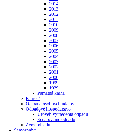
2014
2013
2012
2011
2010
2009
2008
2007
2006
2005
2004
2003
2002
2001
2000
1999
1929
Pamätná kniha
Farnosť
Ochrana osobných údajov
Odpadové hospodárstvo
Úroveň vytriedenia odpadu
Separovanie odpadu
Zvoz odpadu
Samospráva