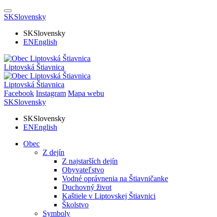
SK
Slovensky
SK
Slovensky
EN
English
Liptovská Štiavnica
Liptovská Štiavnica
Facebook
Instagram
Mapa webu
SK
Slovensky
SK
Slovensky
EN
English
Obec
Z dejín
Z najstarších dejín
Obyvateľstvo
Vodné oprávnenia na Štiavničanke
Duchovný život
Kaštiele v Liptovskej Štiavnici
Školstvo
Symboly