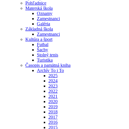
Pohľadnice
Materská škola
Oznamy
Zamestnanci
Galéria
Základná škola
Zamestnanci
Kultúra a šport
Futbal
Šachy
Stolný tenis
Turistika
Časopis a pamätná kniha
Archív To i To
2025
2024
2023
2022
2021
2020
2019
2018
2017
2016
2015