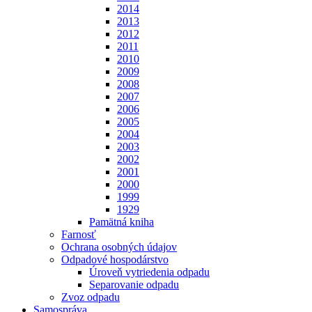
2014
2013
2012
2011
2010
2009
2008
2007
2006
2005
2004
2003
2002
2001
2000
1999
1929
Pamätná kniha
Farnosť
Ochrana osobných údajov
Odpadové hospodárstvo
Úroveň vytriedenia odpadu
Separovanie odpadu
Zvoz odpadu
Samospráva