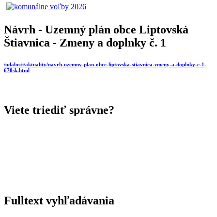
Návrh - Uzemný plán obce Liptovská
Štiavnica - Zmeny a doplnky č. 1
/udalosti/aktuality/navrh-uzemny-plan-obce-liptovska-stiavnica-zmeny-a-doplnky-c-1-
670sk.html
Viete triediť správne?
Fulltext vyhľadávania