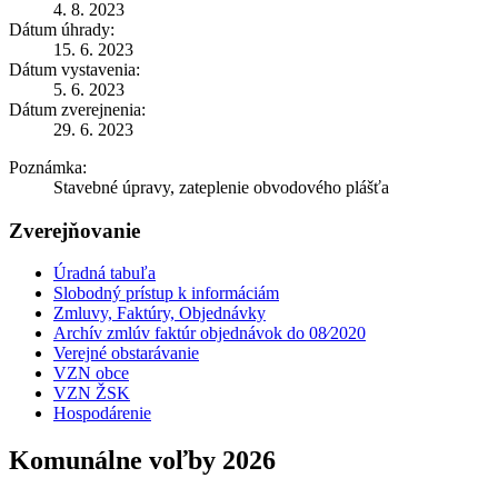
4. 8. 2023
Dátum úhrady:
15. 6. 2023
Dátum vystavenia:
5. 6. 2023
Dátum zverejnenia:
29. 6. 2023
Poznámka:
Stavebné úpravy, zateplenie obvodového plášťa
Zverejňovanie
Úradná tabuľa
Slobodný prístup k informáciám
Zmluvy, Faktúry, Objednávky
Archív zmlúv faktúr objednávok do 08⁄2020
Verejné obstarávanie
VZN obce
VZN ŽSK
Hospodárenie
Komunálne voľby 2026