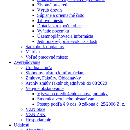
Životné prostredie
Výrub drevín
Súpisné a orientačné číslo
Trhové miesto
Dotácia z rozpočtu obce
Vyňatie pozemku
Územnoplánovacia informácia
Jednorazový príspevok - žiadosti
Sadzobník poplatkov
Matrika
Voľné pracovné miesto
Zverejňovanie
Úradná tabuľa
Slobodný prístup k informáciám
Zmluvy, Faktúry, Objednávky
Archív zmlúv faktúr objednávok do 08⁄2020
Verejné obstarávanie
Výzva na predloženie cenovej ponuky
Smernica verejného obstarávania
Postup podľa § 9 ods. 9 zákona č. 25⁄2006 Z. z.
VZN obce
VZN ŽSK
Hospodárenie
Udalosti