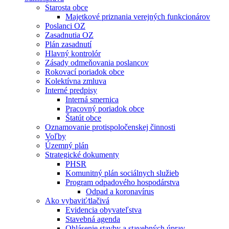
Starosta obce
Majetkové priznania verejných funkcionárov
Poslanci OZ
Zasadnutia OZ
Plán zasadnutí
Hlavný kontrolór
Zásady odmeňovania poslancov
Rokovací poriadok obce
Kolektívna zmluva
Interné predpisy
Interná smernica
Pracovný poriadok obce
Štatút obce
Oznamovanie protispoločenskej činnosti
Voľby
Územný plán
Strategické dokumenty
PHSR
Komunitný plán sociálnych služieb
Program odpadového hospodárstva
Odpad a koronavírus
Ako vybaviť⁄tlačivá
Evidencia obyvateľstva
Stavebná agenda
Ohlásenie stavby a stavebných úprav