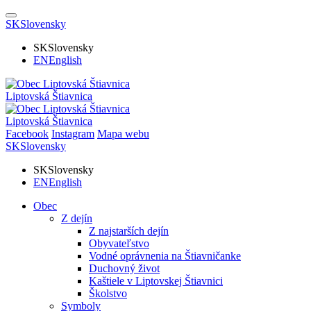
SK
Slovensky
SK
Slovensky
EN
English
Liptovská Štiavnica
Liptovská Štiavnica
Facebook
Instagram
Mapa webu
SK
Slovensky
SK
Slovensky
EN
English
Obec
Z dejín
Z najstarších dejín
Obyvateľstvo
Vodné oprávnenia na Štiavničanke
Duchovný život
Kaštiele v Liptovskej Štiavnici
Školstvo
Symboly