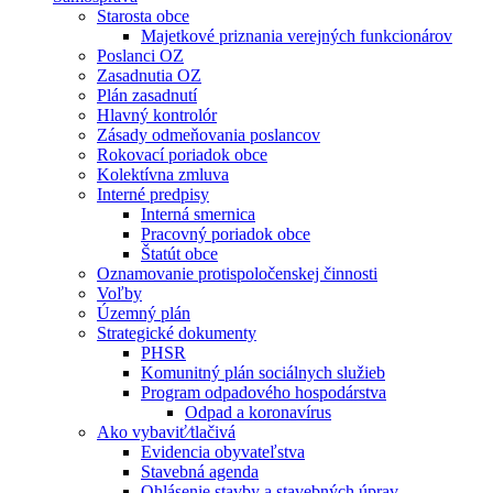
Starosta obce
Majetkové priznania verejných funkcionárov
Poslanci OZ
Zasadnutia OZ
Plán zasadnutí
Hlavný kontrolór
Zásady odmeňovania poslancov
Rokovací poriadok obce
Kolektívna zmluva
Interné predpisy
Interná smernica
Pracovný poriadok obce
Štatút obce
Oznamovanie protispoločenskej činnosti
Voľby
Územný plán
Strategické dokumenty
PHSR
Komunitný plán sociálnych služieb
Program odpadového hospodárstva
Odpad a koronavírus
Ako vybaviť⁄tlačivá
Evidencia obyvateľstva
Stavebná agenda
Ohlásenie stavby a stavebných úprav