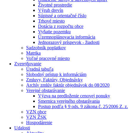
Životné prostredie
Výrub drevín
Súpisné a orientačné číslo
Trhové miesto
Dotácia z rozpočtu obce
Vyňatie pozemku
Územnoplánovacia informácia
Jednorazový príspevok - žiadosti
Sadzobník poplatkov
Matrika
Voľné pracovné miesto
Zverejňovanie
Úradná tabuľa
Slobodný prístup k informáciám
Zmluvy, Faktúry, Objednávky
Archív zmlúv faktúr objednávok do 08⁄2020
Verejné obstarávanie
Výzva na predloženie cenovej ponuky
Smernica verejného obstarávania
Postup podľa § 9 ods. 9 zákona č. 25⁄2006 Z. z.
VZN obce
VZN ŽSK
Hospodárenie
Udalosti