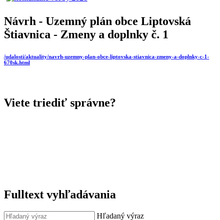
Návrh - Uzemný plán obce Liptovská
Štiavnica - Zmeny a doplnky č. 1
/udalosti/aktuality/navrh-uzemny-plan-obce-liptovska-stiavnica-zmeny-a-doplnky-c-1-
670sk.html
Viete triediť správne?
Fulltext vyhľadávania
Hľadaný výraz