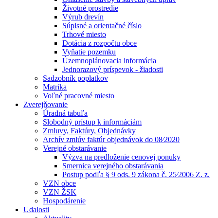
Životné prostredie
Výrub drevín
Súpisné a orientačné číslo
Trhové miesto
Dotácia z rozpočtu obce
Vyňatie pozemku
Územnoplánovacia informácia
Jednorazový príspevok - žiadosti
Sadzobník poplatkov
Matrika
Voľné pracovné miesto
Zverejňovanie
Úradná tabuľa
Slobodný prístup k informáciám
Zmluvy, Faktúry, Objednávky
Archív zmlúv faktúr objednávok do 08⁄2020
Verejné obstarávanie
Výzva na predloženie cenovej ponuky
Smernica verejného obstarávania
Postup podľa § 9 ods. 9 zákona č. 25⁄2006 Z. z.
VZN obce
VZN ŽSK
Hospodárenie
Udalosti