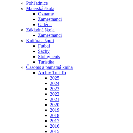
Pohľadnice
Materská škola
Oznamy
Zamestnanci
Galéria
Základná škola
Zamestnanci
Kultúra a šport
Futbal
Šachy
Stolný tenis
Turistika
Časopis a pamätná kniha
Archív To i To
2025
2024
2023
2022
2021
2020
2019
2018
2017
2016
2015