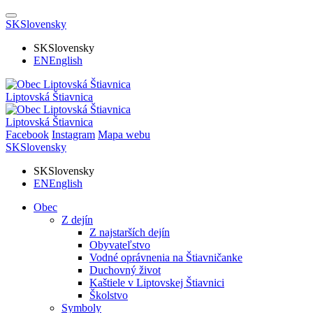
SK
Slovensky
SK
Slovensky
EN
English
Liptovská Štiavnica
Liptovská Štiavnica
Facebook
Instagram
Mapa webu
SK
Slovensky
SK
Slovensky
EN
English
Obec
Z dejín
Z najstarších dejín
Obyvateľstvo
Vodné oprávnenia na Štiavničanke
Duchovný život
Kaštiele v Liptovskej Štiavnici
Školstvo
Symboly