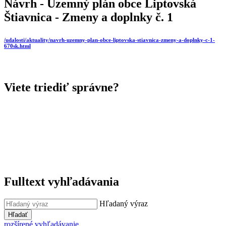
Návrh - Uzemný plán obce Liptovská
Štiavnica - Zmeny a doplnky č. 1
/udalosti/aktuality/navrh-uzemny-plan-obce-liptovska-stiavnica-zmeny-a-doplnky-c-1-
670sk.html
Viete triediť správne?
Fulltext vyhľadávania
Hľadaný výraz
Hľadať
rozšírené vyhľadávanie