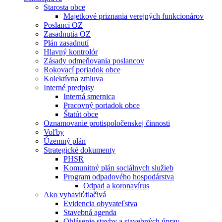
Starosta obce
Majetkové priznania verejných funkcionárov
Poslanci OZ
Zasadnutia OZ
Plán zasadnutí
Hlavný kontrolór
Zásady odmeňovania poslancov
Rokovací poriadok obce
Kolektívna zmluva
Interné predpisy
Interná smernica
Pracovný poriadok obce
Štatút obce
Oznamovanie protispoločenskej činnosti
Voľby
Územný plán
Strategické dokumenty
PHSR
Komunitný plán sociálnych služieb
Program odpadového hospodárstva
Odpad a koronavírus
Ako vybaviť⁄tlačivá
Evidencia obyvateľstva
Stavebná agenda
Ohlásenie stavby a stavebných úprav