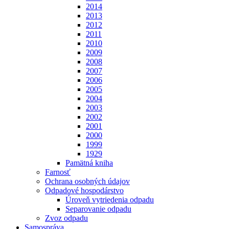
2014
2013
2012
2011
2010
2009
2008
2007
2006
2005
2004
2003
2002
2001
2000
1999
1929
Pamätná kniha
Farnosť
Ochrana osobných údajov
Odpadové hospodárstvo
Úroveň vytriedenia odpadu
Separovanie odpadu
Zvoz odpadu
Samospráva