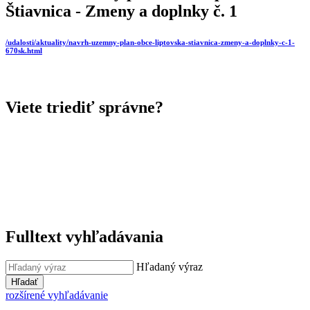
Štiavnica - Zmeny a doplnky č. 1
/udalosti/aktuality/navrh-uzemny-plan-obce-liptovska-stiavnica-zmeny-a-doplnky-c-1-
670sk.html
Viete triediť správne?
Fulltext vyhľadávania
Hľadaný výraz
Hľadať
rozšírené vyhľadávanie