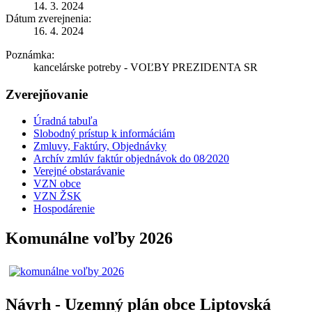
14. 3. 2024
Dátum zverejnenia:
16. 4. 2024
Poznámka:
kancelárske potreby - VOĽBY PREZIDENTA SR
Zverejňovanie
Úradná tabuľa
Slobodný prístup k informáciám
Zmluvy, Faktúry, Objednávky
Archív zmlúv faktúr objednávok do 08⁄2020
Verejné obstarávanie
VZN obce
VZN ŽSK
Hospodárenie
Komunálne voľby 2026
Návrh - Uzemný plán obce Liptovská