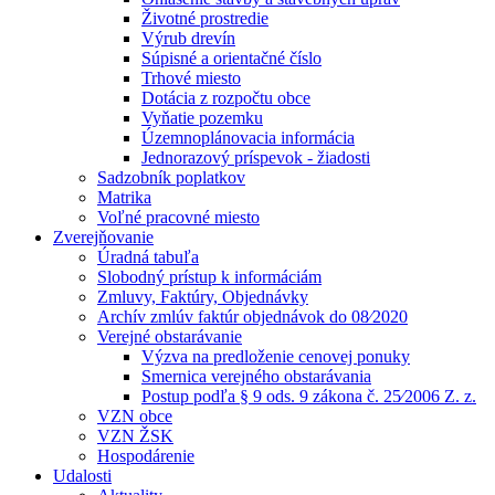
Životné prostredie
Výrub drevín
Súpisné a orientačné číslo
Trhové miesto
Dotácia z rozpočtu obce
Vyňatie pozemku
Územnoplánovacia informácia
Jednorazový príspevok - žiadosti
Sadzobník poplatkov
Matrika
Voľné pracovné miesto
Zverejňovanie
Úradná tabuľa
Slobodný prístup k informáciám
Zmluvy, Faktúry, Objednávky
Archív zmlúv faktúr objednávok do 08⁄2020
Verejné obstarávanie
Výzva na predloženie cenovej ponuky
Smernica verejného obstarávania
Postup podľa § 9 ods. 9 zákona č. 25⁄2006 Z. z.
VZN obce
VZN ŽSK
Hospodárenie
Udalosti