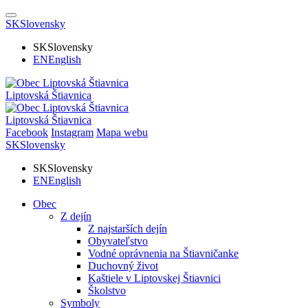
SK
Slovensky
SK
Slovensky
EN
English
Liptovská Štiavnica
Liptovská Štiavnica
Facebook
Instagram
Mapa webu
SK
Slovensky
SK
Slovensky
EN
English
Obec
Z dejín
Z najstarších dejín
Obyvateľstvo
Vodné oprávnenia na Štiavničanke
Duchovný život
Kaštiele v Liptovskej Štiavnici
Školstvo
Symboly