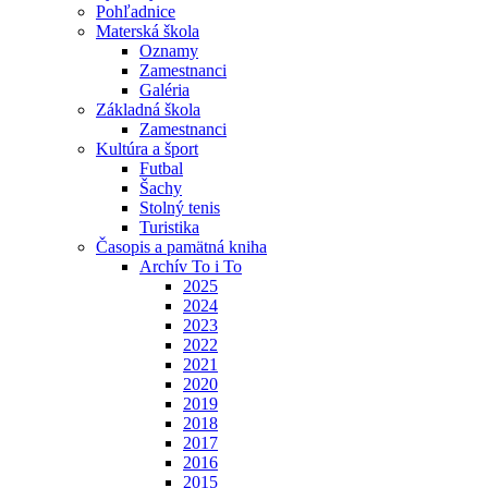
Pohľadnice
Materská škola
Oznamy
Zamestnanci
Galéria
Základná škola
Zamestnanci
Kultúra a šport
Futbal
Šachy
Stolný tenis
Turistika
Časopis a pamätná kniha
Archív To i To
2025
2024
2023
2022
2021
2020
2019
2018
2017
2016
2015