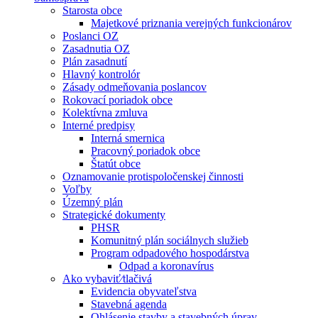
Starosta obce
Majetkové priznania verejných funkcionárov
Poslanci OZ
Zasadnutia OZ
Plán zasadnutí
Hlavný kontrolór
Zásady odmeňovania poslancov
Rokovací poriadok obce
Kolektívna zmluva
Interné predpisy
Interná smernica
Pracovný poriadok obce
Štatút obce
Oznamovanie protispoločenskej činnosti
Voľby
Územný plán
Strategické dokumenty
PHSR
Komunitný plán sociálnych služieb
Program odpadového hospodárstva
Odpad a koronavírus
Ako vybaviť⁄tlačivá
Evidencia obyvateľstva
Stavebná agenda
Ohlásenie stavby a stavebných úprav