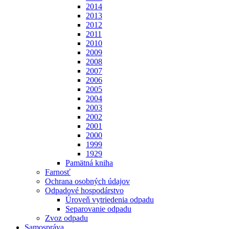
2014
2013
2012
2011
2010
2009
2008
2007
2006
2005
2004
2003
2002
2001
2000
1999
1929
Pamätná kniha
Farnosť
Ochrana osobných údajov
Odpadové hospodárstvo
Úroveň vytriedenia odpadu
Separovanie odpadu
Zvoz odpadu
Samospráva