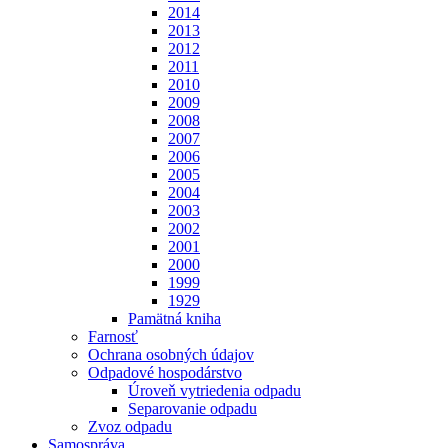
2014
2013
2012
2011
2010
2009
2008
2007
2006
2005
2004
2003
2002
2001
2000
1999
1929
Pamätná kniha
Farnosť
Ochrana osobných údajov
Odpadové hospodárstvo
Úroveň vytriedenia odpadu
Separovanie odpadu
Zvoz odpadu
Samospráva