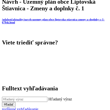
Návrh - Uzemný plán obce Liptovská
Štiavnica - Zmeny a doplnky č. 1
/udalosti/aktuality/navrh-uzemny-plan-obce-liptovska-stiavnica-zmeny-a-doplnky-c-1-
670sk.html
Viete triediť správne?
Fulltext vyhľadávania
Hľadaný výraz
Hľadať
rozšírené vyhľadávanie