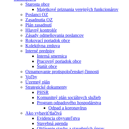
Starosta obce
Majetkové priznania verejných funkcionárov
Poslanci OZ
Zasadnutia OZ
Plán zasadnutí
Hlavný kontrolór
Zásady odmeňovania poslancov
Rokovací poriadok obce
Kolektívna zmluva
Interné predpisy
Interná smernica
Pracovný poriadok obce
Štatút obce
Oznamovanie protispoločenskej činnosti
Voľby
Územný plán
Strategické dokumenty
PHSR
Komunitný plán sociálnych služieb
Program odpadového hospodárstva
Odpad a koronavírus
Ako vybaviť⁄tlačivá
Evidencia obyvateľstva
Stavebná agenda
Ohlásenie stavby a stavebných úprav