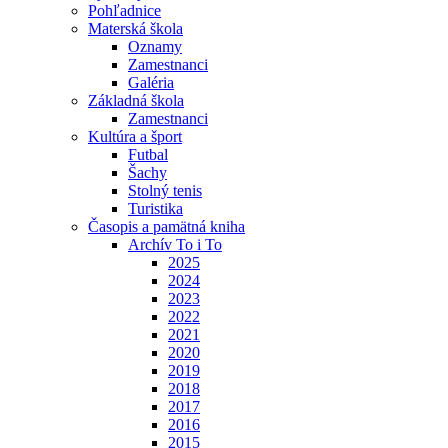
Pohľadnice
Materská škola
Oznamy
Zamestnanci
Galéria
Základná škola
Zamestnanci
Kultúra a šport
Futbal
Šachy
Stolný tenis
Turistika
Časopis a pamätná kniha
Archív To i To
2025
2024
2023
2022
2021
2020
2019
2018
2017
2016
2015