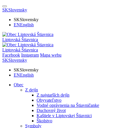
SK
Slovensky
SK
Slovensky
EN
English
Liptovská Štiavnica
Liptovská Štiavnica
Facebook
Instagram
Mapa webu
SK
Slovensky
SK
Slovensky
EN
English
Obec
Z dejín
Z najstarších dejín
Obyvateľstvo
Vodné oprávnenia na Štiavničanke
Duchovný život
Kaštiele v Liptovskej Štiavnici
Školstvo
Symboly