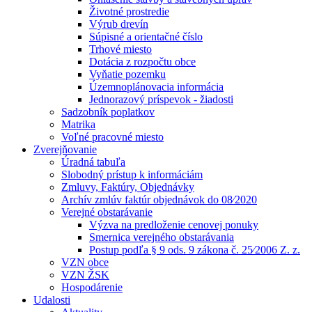
Životné prostredie
Výrub drevín
Súpisné a orientačné číslo
Trhové miesto
Dotácia z rozpočtu obce
Vyňatie pozemku
Územnoplánovacia informácia
Jednorazový príspevok - žiadosti
Sadzobník poplatkov
Matrika
Voľné pracovné miesto
Zverejňovanie
Úradná tabuľa
Slobodný prístup k informáciám
Zmluvy, Faktúry, Objednávky
Archív zmlúv faktúr objednávok do 08⁄2020
Verejné obstarávanie
Výzva na predloženie cenovej ponuky
Smernica verejného obstarávania
Postup podľa § 9 ods. 9 zákona č. 25⁄2006 Z. z.
VZN obce
VZN ŽSK
Hospodárenie
Udalosti