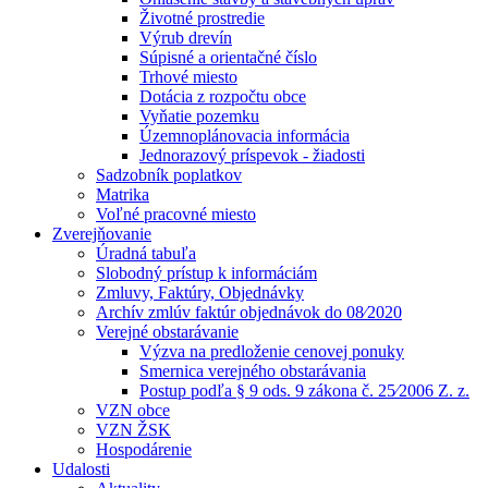
Životné prostredie
Výrub drevín
Súpisné a orientačné číslo
Trhové miesto
Dotácia z rozpočtu obce
Vyňatie pozemku
Územnoplánovacia informácia
Jednorazový príspevok - žiadosti
Sadzobník poplatkov
Matrika
Voľné pracovné miesto
Zverejňovanie
Úradná tabuľa
Slobodný prístup k informáciám
Zmluvy, Faktúry, Objednávky
Archív zmlúv faktúr objednávok do 08⁄2020
Verejné obstarávanie
Výzva na predloženie cenovej ponuky
Smernica verejného obstarávania
Postup podľa § 9 ods. 9 zákona č. 25⁄2006 Z. z.
VZN obce
VZN ŽSK
Hospodárenie
Udalosti