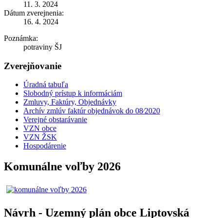
11. 3. 2024
Dátum zverejnenia:
16. 4. 2024
Poznámka:
potraviny ŠJ
Zverejňovanie
Úradná tabuľa
Slobodný prístup k informáciám
Zmluvy, Faktúry, Objednávky
Archív zmlúv faktúr objednávok do 08⁄2020
Verejné obstarávanie
VZN obce
VZN ŽSK
Hospodárenie
Komunálne voľby 2026
Návrh - Uzemný plán obce Liptovská