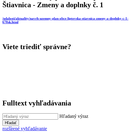
Štiavnica - Zmeny a doplnky č. 1
/udalosti/aktuality/navrh-uzemny-plan-obce-liptovska-stiavnica-zmeny-a-doplnky-c-1-
670sk.html
Viete triediť správne?
Fulltext vyhľadávania
Hľadaný výraz
Hľadať
rozšírené vyhľadávanie