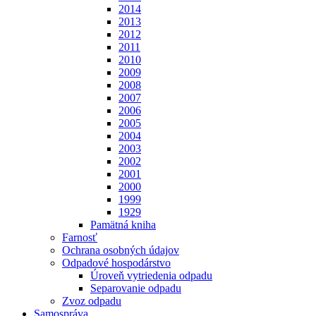
2014
2013
2012
2011
2010
2009
2008
2007
2006
2005
2004
2003
2002
2001
2000
1999
1929
Pamätná kniha
Farnosť
Ochrana osobných údajov
Odpadové hospodárstvo
Úroveň vytriedenia odpadu
Separovanie odpadu
Zvoz odpadu
Samospráva