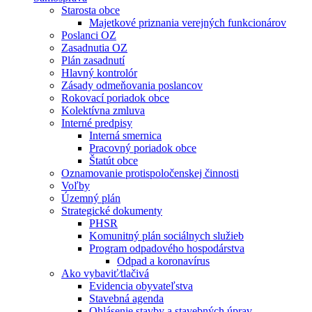
Starosta obce
Majetkové priznania verejných funkcionárov
Poslanci OZ
Zasadnutia OZ
Plán zasadnutí
Hlavný kontrolór
Zásady odmeňovania poslancov
Rokovací poriadok obce
Kolektívna zmluva
Interné predpisy
Interná smernica
Pracovný poriadok obce
Štatút obce
Oznamovanie protispoločenskej činnosti
Voľby
Územný plán
Strategické dokumenty
PHSR
Komunitný plán sociálnych služieb
Program odpadového hospodárstva
Odpad a koronavírus
Ako vybaviť⁄tlačivá
Evidencia obyvateľstva
Stavebná agenda
Ohlásenie stavby a stavebných úprav