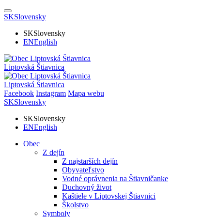
SK
Slovensky
SK
Slovensky
EN
English
Liptovská Štiavnica
Liptovská Štiavnica
Facebook
Instagram
Mapa webu
SK
Slovensky
SK
Slovensky
EN
English
Obec
Z dejín
Z najstarších dejín
Obyvateľstvo
Vodné oprávnenia na Štiavničanke
Duchovný život
Kaštiele v Liptovskej Štiavnici
Školstvo
Symboly