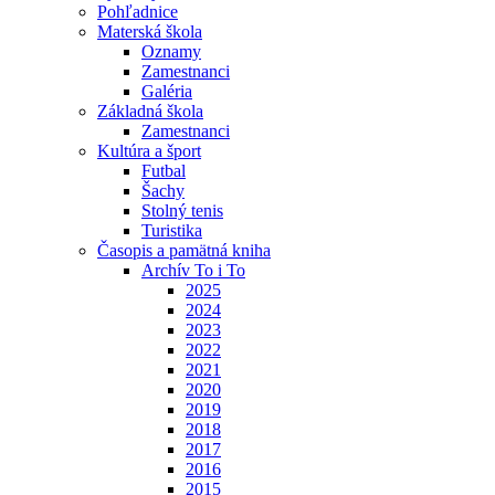
Pohľadnice
Materská škola
Oznamy
Zamestnanci
Galéria
Základná škola
Zamestnanci
Kultúra a šport
Futbal
Šachy
Stolný tenis
Turistika
Časopis a pamätná kniha
Archív To i To
2025
2024
2023
2022
2021
2020
2019
2018
2017
2016
2015