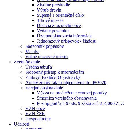
Životné prostredie
Výrub drevín
Súpisné a orientačné číslo
Trhové miesto
Dotácia z rozpočtu obce
Vyňatie pozemku
Územnoplánovacia informácia
Jednorazový príspevok - žiadosti
Sadzobník poplatkov
Matrika
Voľné pracovné miesto
Zverejňovanie
Úradná tabuľa
Slobodný prístup k informáciám
Zmluvy, Faktúry, Objednávky
Archív zmlúv faktúr objednávok do 08⁄2020
Verejné obstarávanie
Výzva na predloženie cenovej ponuky
Smernica verejného obstarávania
Postup podľa § 9 ods. 9 zákona č. 25⁄2006 Z. z.
VZN obce
VZN ŽSK
Hospodárenie
Udalosti