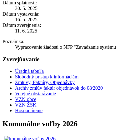
Dátum splatnosti:
30. 5. 2025
Dátum vystavenia:
16. 5. 2025
Dátum zverejnenia:
11. 6. 2025
Poznámka:
Vypracovanie žiadosti o NFP "Zavádzanie systému
Zverejňovanie
Úradná tabuľa
Slobodný prístup k informáciám
Zmluvy, Faktúry, Objednávky
Archív zmlúv faktúr objednávok do 08⁄2020
Verejné obstarávanie
VZN obce
VZN ŽSK
Hospodárenie
Komunálne voľby 2026