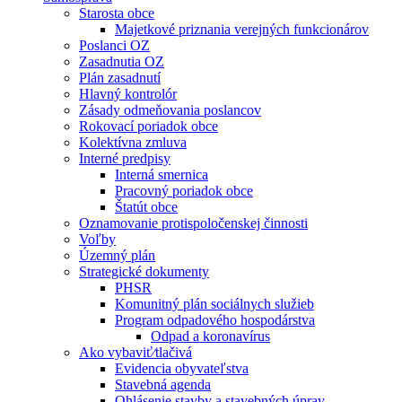
Starosta obce
Majetkové priznania verejných funkcionárov
Poslanci OZ
Zasadnutia OZ
Plán zasadnutí
Hlavný kontrolór
Zásady odmeňovania poslancov
Rokovací poriadok obce
Kolektívna zmluva
Interné predpisy
Interná smernica
Pracovný poriadok obce
Štatút obce
Oznamovanie protispoločenskej činnosti
Voľby
Územný plán
Strategické dokumenty
PHSR
Komunitný plán sociálnych služieb
Program odpadového hospodárstva
Odpad a koronavírus
Ako vybaviť⁄tlačivá
Evidencia obyvateľstva
Stavebná agenda
Ohlásenie stavby a stavebných úprav