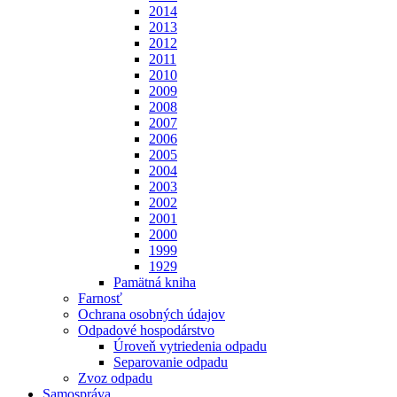
2014
2013
2012
2011
2010
2009
2008
2007
2006
2005
2004
2003
2002
2001
2000
1999
1929
Pamätná kniha
Farnosť
Ochrana osobných údajov
Odpadové hospodárstvo
Úroveň vytriedenia odpadu
Separovanie odpadu
Zvoz odpadu
Samospráva