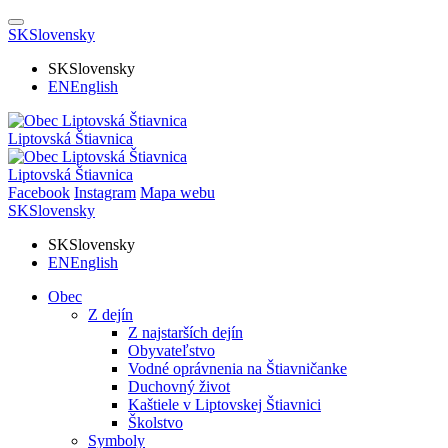
SK
Slovensky
SK
Slovensky
EN
English
Liptovská Štiavnica
Liptovská Štiavnica
Facebook
Instagram
Mapa webu
SK
Slovensky
SK
Slovensky
EN
English
Obec
Z dejín
Z najstarších dejín
Obyvateľstvo
Vodné oprávnenia na Štiavničanke
Duchovný život
Kaštiele v Liptovskej Štiavnici
Školstvo
Symboly