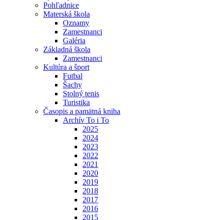
Pohľadnice
Materská škola
Oznamy
Zamestnanci
Galéria
Základná škola
Zamestnanci
Kultúra a šport
Futbal
Šachy
Stolný tenis
Turistika
Časopis a pamätná kniha
Archív To i To
2025
2024
2023
2022
2021
2020
2019
2018
2017
2016
2015