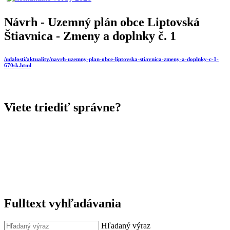
Návrh - Uzemný plán obce Liptovská
Štiavnica - Zmeny a doplnky č. 1
/udalosti/aktuality/navrh-uzemny-plan-obce-liptovska-stiavnica-zmeny-a-doplnky-c-1-
670sk.html
Viete triediť správne?
Fulltext vyhľadávania
Hľadaný výraz