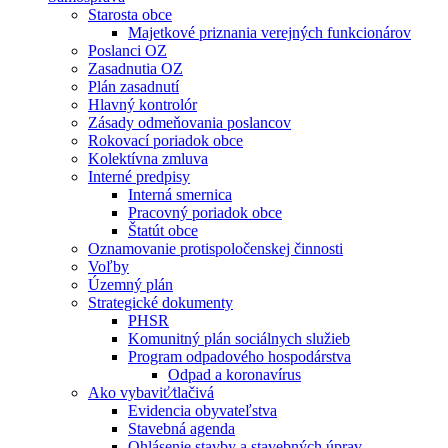
Starosta obce
Majetkové priznania verejných funkcionárov
Poslanci OZ
Zasadnutia OZ
Plán zasadnutí
Hlavný kontrolór
Zásady odmeňovania poslancov
Rokovací poriadok obce
Kolektívna zmluva
Interné predpisy
Interná smernica
Pracovný poriadok obce
Štatút obce
Oznamovanie protispoločenskej činnosti
Voľby
Územný plán
Strategické dokumenty
PHSR
Komunitný plán sociálnych služieb
Program odpadového hospodárstva
Odpad a koronavírus
Ako vybaviť⁄tlačivá
Evidencia obyvateľstva
Stavebná agenda
Ohlásenie stavby a stavebných úprav