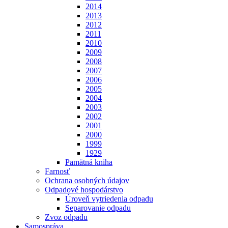
2014
2013
2012
2011
2010
2009
2008
2007
2006
2005
2004
2003
2002
2001
2000
1999
1929
Pamätná kniha
Farnosť
Ochrana osobných údajov
Odpadové hospodárstvo
Úroveň vytriedenia odpadu
Separovanie odpadu
Zvoz odpadu
Samospráva