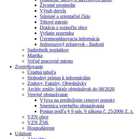
Životné prostredie
Výrub drevín
Súpisné a orientačné číslo
Trhové miesto
Dotácia z rozpočtu obce
Vyňatie pozemku
Územnoplánovacia informácia
Jednorazový príspevok - žiadosti
Sadzobník poplatkov
Matrika
Voľné pracovné miesto
Zverejňovanie
Úradná tabuľa
Slobodný prístup k informáciám
Zmluvy, Faktúry, Objednávky
Archív zmlúv faktúr objednávok do 08⁄2020
Verejné obstarávanie
Výzva na predloženie cenovej ponuky
Smernica verejného obstarávania
Postup podľa § 9 ods. 9 zákona č. 25⁄2006 Z. z.
VZN obce
VZN ŽSK
Hospodárenie
Udalosti