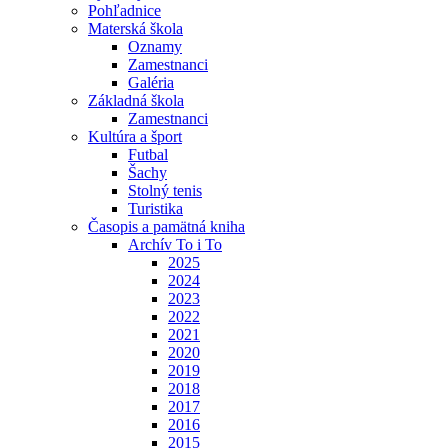
Pohľadnice
Materská škola
Oznamy
Zamestnanci
Galéria
Základná škola
Zamestnanci
Kultúra a šport
Futbal
Šachy
Stolný tenis
Turistika
Časopis a pamätná kniha
Archív To i To
2025
2024
2023
2022
2021
2020
2019
2018
2017
2016
2015