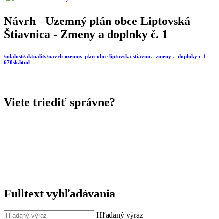
Návrh - Uzemný plán obce Liptovská
Štiavnica - Zmeny a doplnky č. 1
/udalosti/aktuality/navrh-uzemny-plan-obce-liptovska-stiavnica-zmeny-a-doplnky-c-1-
670sk.html
Viete triediť správne?
Fulltext vyhľadávania
Hľadaný výraz