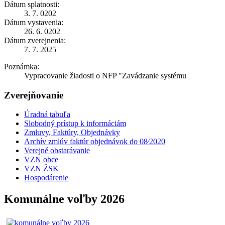
Dátum splatnosti:
3. 7. 0202
Dátum vystavenia:
26. 6. 0202
Dátum zverejnenia:
7. 7. 2025
Poznámka:
Vypracovanie žiadosti o NFP "Zavádzanie systému
Zverejňovanie
Úradná tabuľa
Slobodný prístup k informáciám
Zmluvy, Faktúry, Objednávky
Archív zmlúv faktúr objednávok do 08⁄2020
Verejné obstarávanie
VZN obce
VZN ŽSK
Hospodárenie
Komunálne voľby 2026