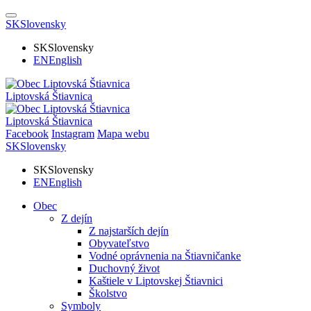
SK
Slovensky
SK
Slovensky
EN
English
Liptovská Štiavnica
Liptovská Štiavnica
Facebook
Instagram
Mapa webu
SK
Slovensky
SK
Slovensky
EN
English
Obec
Z dejín
Z najstarších dejín
Obyvateľstvo
Vodné oprávnenia na Štiavničanke
Duchovný život
Kaštiele v Liptovskej Štiavnici
Školstvo
Symboly