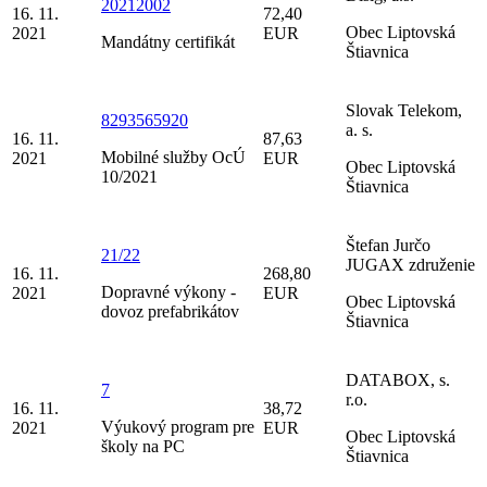
20212002
16. 11.
72,40
Obec Liptovská
2021
EUR
Mandátny certifikát
Štiavnica
Slovak Telekom,
8293565920
a. s.
16. 11.
87,63
Mobilné služby OcÚ
2021
EUR
Obec Liptovská
10/2021
Štiavnica
Štefan Jurčo
21/22
JUGAX združenie
16. 11.
268,80
Dopravné výkony -
2021
EUR
Obec Liptovská
dovoz prefabrikátov
Štiavnica
DATABOX, s.
7
r.o.
16. 11.
38,72
Výukový program pre
2021
EUR
Obec Liptovská
školy na PC
Štiavnica