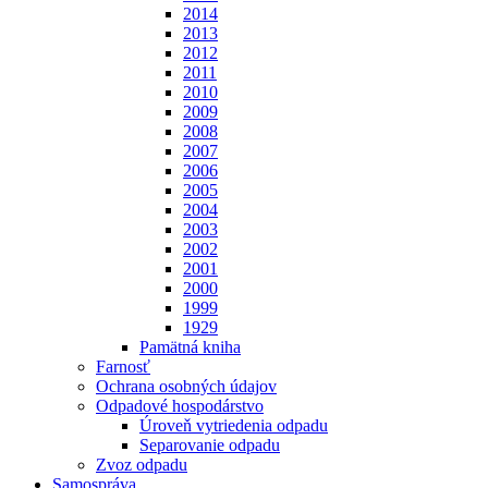
2014
2013
2012
2011
2010
2009
2008
2007
2006
2005
2004
2003
2002
2001
2000
1999
1929
Pamätná kniha
Farnosť
Ochrana osobných údajov
Odpadové hospodárstvo
Úroveň vytriedenia odpadu
Separovanie odpadu
Zvoz odpadu
Samospráva