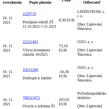
Cena *
zverejnenia
Popis plnenia
Odberateľ
LINDSTROM, s.
2229735
r. o.
16. 11.
8,30 EUR
Prenájom rohoží ZŠ
2021
Obec Liptovská
11.10.2021-7.11.2021
Štiavnica
22211493
OZO, a. s.
16. 11.
73,10
Vývoz kontajnera
Obec Liptovská
2021
EUR
cintorín 10/2021
Štiavnica
OZO, a. s.
10211269
16. 11.
-16,36
Obec Liptovská
2021
EUR
Dobropis k faktúre
Štiavnica
Poľnohospodárske
700211072
družstvo
16. 11.
203,91
2021
EUR
Ovocie a zelenina ŠJ
Obec Liptovská