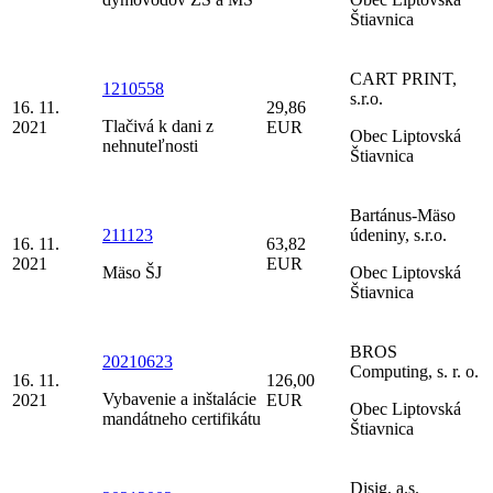
Štiavnica
CART PRINT,
1210558
s.r.o.
16. 11.
29,86
Tlačivá k dani z
2021
EUR
Obec Liptovská
nehnuteľnosti
Štiavnica
Bartánus-Mäso
211123
údeniny, s.r.o.
16. 11.
63,82
2021
EUR
Mäso ŠJ
Obec Liptovská
Štiavnica
BROS
20210623
Computing, s. r. o.
16. 11.
126,00
Vybavenie a inštalácie
2021
EUR
Obec Liptovská
mandátneho certifikátu
Štiavnica
Disig, a.s.