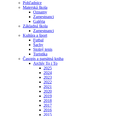
Pohľadnice
Materská škola
Oznamy
Zamestnanci
Galéria
Základná škola
Zamestnanci
Kultúra a šport
Futbal
Šachy
Stolný tenis
Turistika
Časopis a pamätná kniha
Archív To i To
2025
2024
2023
2022
2021
2020
2019
2018
2017
2016
2015