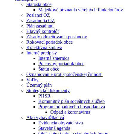
Starosta obce
Majetkové priznania verejných funkcionárov
Poslanci OZ
Zasadnutia OZ
Plán zasadnutí
Hlavný kontrolór
Zásady odmeňovania poslancov
Rokovací poriadok obce
Kolektívna zmluva
Interné predpisy
Interná smernica
Pracovný poriadok obce
Štatút obce
Oznamovanie protispoločenskej činnosti
Voľby
Územný plán
Strategické dokumenty
PHSR
Komunitný plán sociálnych služieb
Program odpadového hospodárstva
Odpad a koronavírus
Ako vybaviť⁄tlačivá
Evidencia obyvateľstva
Stavebná agenda
Ohlásenie stavby a stavebných úprav