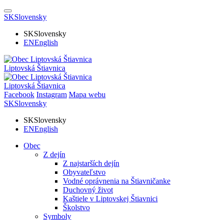
SK
Slovensky
SK
Slovensky
EN
English
Liptovská Štiavnica
Liptovská Štiavnica
Facebook
Instagram
Mapa webu
SK
Slovensky
SK
Slovensky
EN
English
Obec
Z dejín
Z najstarších dejín
Obyvateľstvo
Vodné oprávnenia na Štiavničanke
Duchovný život
Kaštiele v Liptovskej Štiavnici
Školstvo
Symboly