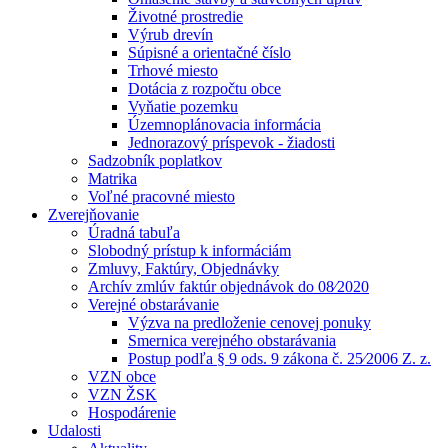
Životné prostredie
Výrub drevín
Súpisné a orientačné číslo
Trhové miesto
Dotácia z rozpočtu obce
Vyňatie pozemku
Územnoplánovacia informácia
Jednorazový príspevok - žiadosti
Sadzobník poplatkov
Matrika
Voľné pracovné miesto
Zverejňovanie
Úradná tabuľa
Slobodný prístup k informáciám
Zmluvy, Faktúry, Objednávky
Archív zmlúv faktúr objednávok do 08⁄2020
Verejné obstarávanie
Výzva na predloženie cenovej ponuky
Smernica verejného obstarávania
Postup podľa § 9 ods. 9 zákona č. 25⁄2006 Z. z.
VZN obce
VZN ŽSK
Hospodárenie
Udalosti