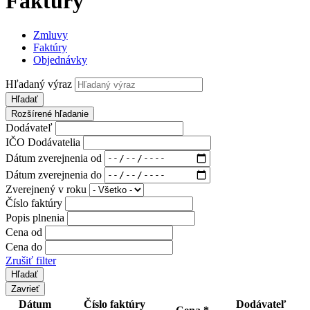
Faktúry
Zmluvy
Faktúry
Objednávky
Hľadaný výraz
Hľadať
Rozšírené hľadanie
Dodávateľ
IČO Dodávatelia
Dátum zverejnenia od
Dátum zverejnenia do
Zverejnený v roku
Číslo faktúry
Popis plnenia
Cena od
Cena do
Zrušiť filter
Zavrieť
Dátum
Číslo faktúry
Dodávateľ