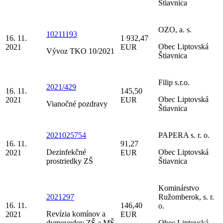
Štiavnica
OZO, a. s.
10211193
16. 11.
1 932,47
Obec Liptovská
2021
EUR
Vývoz TKO 10/2021
Štiavnica
Filip s.r.o.
2021/429
16. 11.
145,50
Obec Liptovská
2021
EUR
Vianočné pozdravy
Štiavnica
2021025754
PAPERA s. r. o.
16. 11.
91,27
Dezinfekčné
Obec Liptovská
2021
EUR
prostriedky ZŠ
Štiavnica
Kominárstvo
2021297
Ružomberok, s. r.
16. 11.
146,40
o.
Revízia komínov a
2021
EUR
dymovodov ZŠ a MŠ
Obec Liptovská