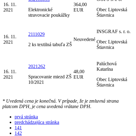
16. 11.
364,00
Elektronické
Obec Liptovská
2021
EUR
stravovacie poukážky
Štiavnica
INSGRAF s. r. o.
2111029
16. 11.
Neuvedené
Obec Liptovská
2021
2 ks textilná tabuľa ZŠ
Štiavnica
Palúchová
2021262
Katarína
16. 11.
48,00
Spracovanie miezd ZŠ
2021
EUR
Obec Liptovská
10/2021
Štiavnica
* Uvedená cena je konečná. V prípade, že je zmluvná strana
platcom DPH, je cena uvedená vrátane DPH.
prvá stránka
predchádzajúca stránka
141
142