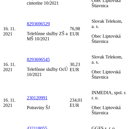
Obec Liptovská
cintoríne 10/2021
Štiavnica
Slovak Telekom,
8293696529
a. s.
16. 11.
76,98
Telefónne služby ZŠ a
2021
EUR
Obec Liptovská
MŠ 10/2021
Štiavnica
Slovak Telekom,
8293696545
a. s.
16. 11.
30,23
Telefónne služby OcÚ
2021
EUR
Obec Liptovská
10/2021
Štiavnica
INMEDIA, spol. s
230120991
r. o.
16. 11.
234,01
2021
EUR
Potraviny ŠJ
Obec Liptovská
Štiavnica
432118055
GGFS s. r. o.