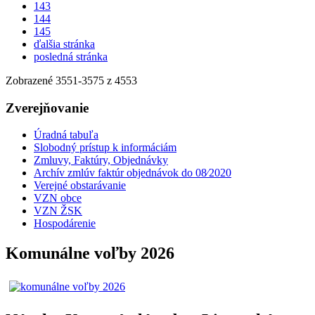
143
144
145
ďalšia stránka
posledná stránka
Zobrazené
3551
-
3575
z 4553
Zverejňovanie
Úradná tabuľa
Slobodný prístup k informáciám
Zmluvy, Faktúry, Objednávky
Archív zmlúv faktúr objednávok do 08⁄2020
Verejné obstarávanie
VZN obce
VZN ŽSK
Hospodárenie
Komunálne voľby 2026