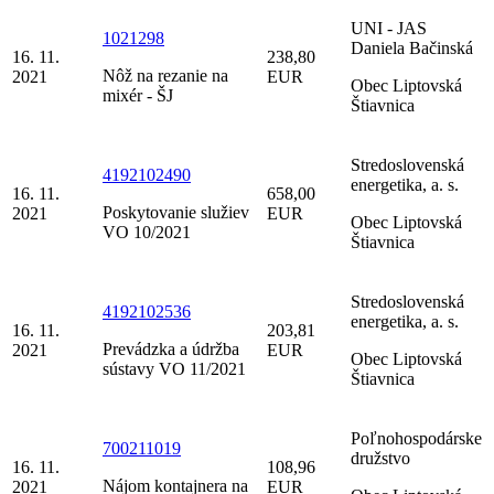
UNI - JAS
1021298
Daniela Bačinská
16. 11.
238,80
Nôž na rezanie na
2021
EUR
Obec Liptovská
mixér - ŠJ
Štiavnica
Stredoslovenská
4192102490
energetika, a. s.
16. 11.
658,00
Poskytovanie služiev
2021
EUR
Obec Liptovská
VO 10/2021
Štiavnica
Stredoslovenská
4192102536
energetika, a. s.
16. 11.
203,81
Prevádzka a údržba
2021
EUR
Obec Liptovská
sústavy VO 11/2021
Štiavnica
Poľnohospodárske
700211019
družstvo
16. 11.
108,96
Nájom kontajnera na
2021
EUR