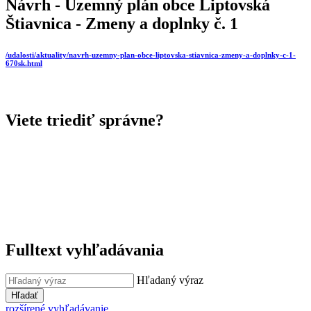
Návrh - Uzemný plán obce Liptovská
Štiavnica - Zmeny a doplnky č. 1
/udalosti/aktuality/navrh-uzemny-plan-obce-liptovska-stiavnica-zmeny-a-doplnky-c-1-
670sk.html
Viete triediť správne?
Fulltext vyhľadávania
Hľadaný výraz
Hľadať
rozšírené vyhľadávanie