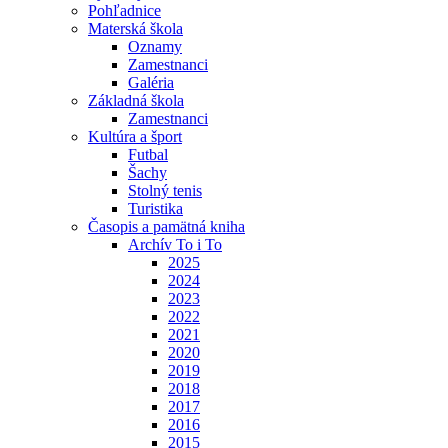
Pohľadnice
Materská škola
Oznamy
Zamestnanci
Galéria
Základná škola
Zamestnanci
Kultúra a šport
Futbal
Šachy
Stolný tenis
Turistika
Časopis a pamätná kniha
Archív To i To
2025
2024
2023
2022
2021
2020
2019
2018
2017
2016
2015