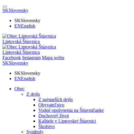
SK
Slovensky
SK
Slovensky
EN
English
Liptovská Štiavnica
Liptovská Štiavnica
Facebook
Instagram
Mapa webu
SK
Slovensky
SK
Slovensky
EN
English
Obec
Z dejín
Z najstarších dejín
Obyvateľstvo
Vodné oprávnenia na Štiavničanke
Duchovný život
Kaštiele v Liptovskej Štiavnici
Školstvo
Symboly