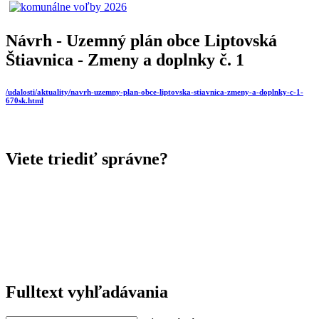
Návrh - Uzemný plán obce Liptovská
Štiavnica - Zmeny a doplnky č. 1
/udalosti/aktuality/navrh-uzemny-plan-obce-liptovska-stiavnica-zmeny-a-doplnky-c-1-
670sk.html
Viete triediť správne?
Fulltext vyhľadávania