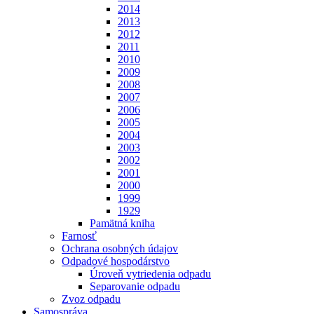
2014
2013
2012
2011
2010
2009
2008
2007
2006
2005
2004
2003
2002
2001
2000
1999
1929
Pamätná kniha
Farnosť
Ochrana osobných údajov
Odpadové hospodárstvo
Úroveň vytriedenia odpadu
Separovanie odpadu
Zvoz odpadu
Samospráva