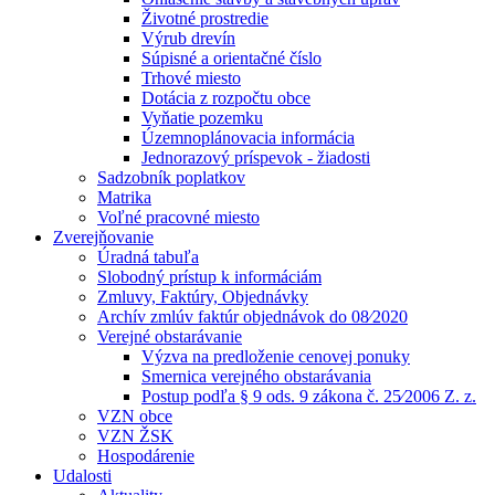
Životné prostredie
Výrub drevín
Súpisné a orientačné číslo
Trhové miesto
Dotácia z rozpočtu obce
Vyňatie pozemku
Územnoplánovacia informácia
Jednorazový príspevok - žiadosti
Sadzobník poplatkov
Matrika
Voľné pracovné miesto
Zverejňovanie
Úradná tabuľa
Slobodný prístup k informáciám
Zmluvy, Faktúry, Objednávky
Archív zmlúv faktúr objednávok do 08⁄2020
Verejné obstarávanie
Výzva na predloženie cenovej ponuky
Smernica verejného obstarávania
Postup podľa § 9 ods. 9 zákona č. 25⁄2006 Z. z.
VZN obce
VZN ŽSK
Hospodárenie
Udalosti