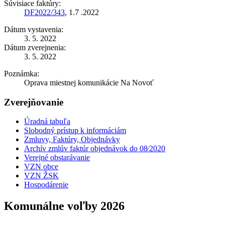
Súvisiace faktúry:
DF2022/343
, 1.7 .2022
Dátum vystavenia:
3. 5. 2022
Dátum zverejnenia:
3. 5. 2022
Poznámka:
Oprava miestnej komunikácie Na Novoť
Zverejňovanie
Úradná tabuľa
Slobodný prístup k informáciám
Zmluvy, Faktúry, Objednávky
Archív zmlúv faktúr objednávok do 08⁄2020
Verejné obstarávanie
VZN obce
VZN ŽSK
Hospodárenie
Komunálne voľby 2026