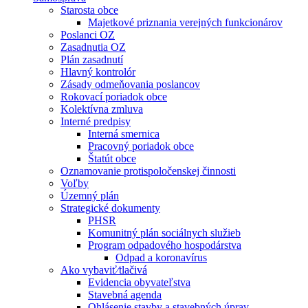
Starosta obce
Majetkové priznania verejných funkcionárov
Poslanci OZ
Zasadnutia OZ
Plán zasadnutí
Hlavný kontrolór
Zásady odmeňovania poslancov
Rokovací poriadok obce
Kolektívna zmluva
Interné predpisy
Interná smernica
Pracovný poriadok obce
Štatút obce
Oznamovanie protispoločenskej činnosti
Voľby
Územný plán
Strategické dokumenty
PHSR
Komunitný plán sociálnych služieb
Program odpadového hospodárstva
Odpad a koronavírus
Ako vybaviť⁄tlačivá
Evidencia obyvateľstva
Stavebná agenda
Ohlásenie stavby a stavebných úprav