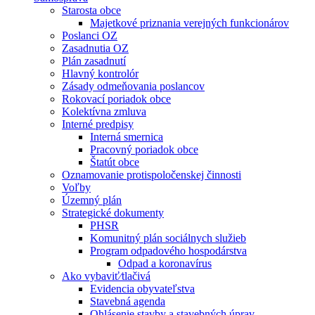
Starosta obce
Majetkové priznania verejných funkcionárov
Poslanci OZ
Zasadnutia OZ
Plán zasadnutí
Hlavný kontrolór
Zásady odmeňovania poslancov
Rokovací poriadok obce
Kolektívna zmluva
Interné predpisy
Interná smernica
Pracovný poriadok obce
Štatút obce
Oznamovanie protispoločenskej činnosti
Voľby
Územný plán
Strategické dokumenty
PHSR
Komunitný plán sociálnych služieb
Program odpadového hospodárstva
Odpad a koronavírus
Ako vybaviť⁄tlačivá
Evidencia obyvateľstva
Stavebná agenda
Ohlásenie stavby a stavebných úprav