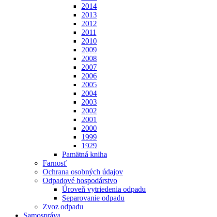
2014
2013
2012
2011
2010
2009
2008
2007
2006
2005
2004
2003
2002
2001
2000
1999
1929
Pamätná kniha
Farnosť
Ochrana osobných údajov
Odpadové hospodárstvo
Úroveň vytriedenia odpadu
Separovanie odpadu
Zvoz odpadu
Samospráva