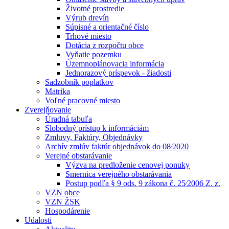
Životné prostredie
Výrub drevín
Súpisné a orientačné číslo
Trhové miesto
Dotácia z rozpočtu obce
Vyňatie pozemku
Územnoplánovacia informácia
Jednorazový príspevok - žiadosti
Sadzobník poplatkov
Matrika
Voľné pracovné miesto
Zverejňovanie
Úradná tabuľa
Slobodný prístup k informáciám
Zmluvy, Faktúry, Objednávky
Archív zmlúv faktúr objednávok do 08⁄2020
Verejné obstarávanie
Výzva na predloženie cenovej ponuky
Smernica verejného obstarávania
Postup podľa § 9 ods. 9 zákona č. 25⁄2006 Z. z.
VZN obce
VZN ŽSK
Hospodárenie
Udalosti