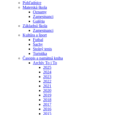
Pohľadnice
Materská škola
Oznamy
Zamestnanci
Galéria
Základná škola
Zamestnanci
Kultúra a šport
Futbal
Šachy
Stolný tenis
Turistika
Časopis a pamätná kniha
Archív To i To
2025
2024
2023
2022
2021
2020
2019
2018
2017
2016
2015