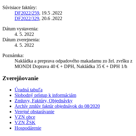
Súvisiace faktúry:
DF2022/259
, 19.5 .2022
DF2022/329
, 20.6 .2022
Dátum vystavenia:
4. 5. 2022
Dátum zverejnenia:
4. 5. 2022
Poznámka:
Nakládka a preprava odpadového makadamu zo žel. zvršku z
MONDI Doprava 40 € + DPH, Nakládka 35 € + DPH 1/h
Zverejňovanie
Úradná tabuľa
Slobodný prístup k informáciám
Zmluvy, Faktúry, Objednávky
Archív zmlúv faktúr objednávok do 08⁄2020
Verejné obstarávanie
VZN obce
VZN ŽSK
Hospodárenie