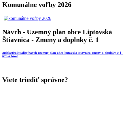
Komunálne voľby 2026
Návrh - Uzemný plán obce Liptovská
Štiavnica - Zmeny a doplnky č. 1
/udalosti/aktuality/navrh-uzemny-plan-obce-liptovska-stiavnica-zmeny-a-doplnky-c-1-
670sk.html
Viete triediť správne?