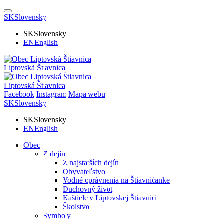
SK
Slovensky
SK
Slovensky
EN
English
Liptovská Štiavnica
Liptovská Štiavnica
Facebook
Instagram
Mapa webu
SK
Slovensky
SK
Slovensky
EN
English
Obec
Z dejín
Z najstarších dejín
Obyvateľstvo
Vodné oprávnenia na Štiavničanke
Duchovný život
Kaštiele v Liptovskej Štiavnici
Školstvo
Symboly