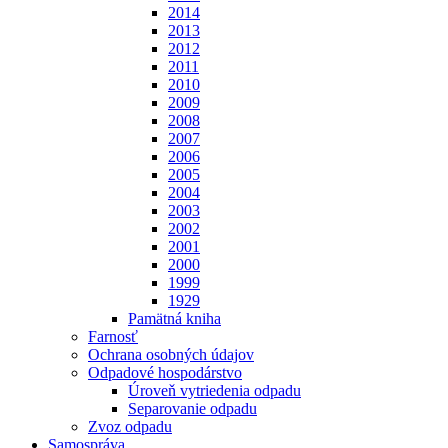
2014
2013
2012
2011
2010
2009
2008
2007
2006
2005
2004
2003
2002
2001
2000
1999
1929
Pamätná kniha
Farnosť
Ochrana osobných údajov
Odpadové hospodárstvo
Úroveň vytriedenia odpadu
Separovanie odpadu
Zvoz odpadu
Samospráva