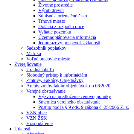
Životné prostredie
Výrub drevín
Súpisné a orientačné číslo
Trhové miesto
Dotácia z rozpočtu obce
Vyňatie pozemku
Územnoplánovacia informácia
Jednorazový príspevok - žiadosti
Sadzobník poplatkov
Matrika
Voľné pracovné miesto
Zverejňovanie
Úradná tabuľa
Slobodný prístup k informáciám
Zmluvy, Faktúry, Objednávky
Archív zmlúv faktúr objednávok do 08⁄2020
Verejné obstarávanie
Výzva na predloženie cenovej ponuky
Smernica verejného obstarávania
Postup podľa § 9 ods. 9 zákona č. 25⁄2006 Z. z.
VZN obce
VZN ŽSK
Hospodárenie
Udalosti