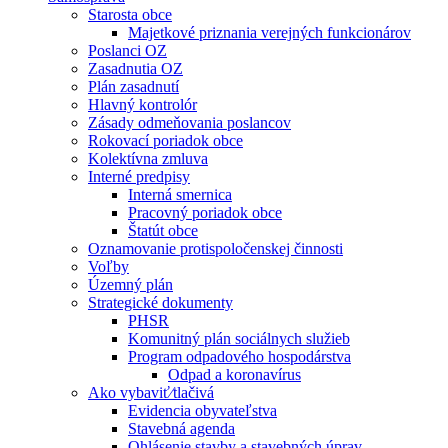
Starosta obce
Majetkové priznania verejných funkcionárov
Poslanci OZ
Zasadnutia OZ
Plán zasadnutí
Hlavný kontrolór
Zásady odmeňovania poslancov
Rokovací poriadok obce
Kolektívna zmluva
Interné predpisy
Interná smernica
Pracovný poriadok obce
Štatút obce
Oznamovanie protispoločenskej činnosti
Voľby
Územný plán
Strategické dokumenty
PHSR
Komunitný plán sociálnych služieb
Program odpadového hospodárstva
Odpad a koronavírus
Ako vybaviť⁄tlačivá
Evidencia obyvateľstva
Stavebná agenda
Ohlásenie stavby a stavebných úprav