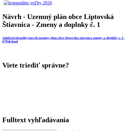
Návrh - Uzemný plán obce Liptovská
Štiavnica - Zmeny a doplnky č. 1
/udalosti/aktuality/navrh-uzemny-plan-obce-liptovska-stiavnica-zmeny-a-doplnky-c-1-
670sk.html
Viete triediť správne?
Fulltext vyhľadávania