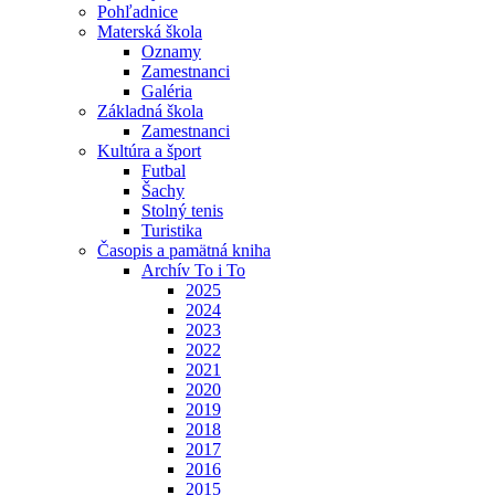
Pohľadnice
Materská škola
Oznamy
Zamestnanci
Galéria
Základná škola
Zamestnanci
Kultúra a šport
Futbal
Šachy
Stolný tenis
Turistika
Časopis a pamätná kniha
Archív To i To
2025
2024
2023
2022
2021
2020
2019
2018
2017
2016
2015