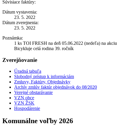
Súvisiace faktúry:
Dátum vystavenia:
23. 5. 2022
Dátum zverejnenia:
23. 5. 2022
Poznámka:
1 ks TOI FRESH na deň 05.06.2022 (nedeľa) na akciu
Bicykluje celá rodina 39. ročník
Zverejňovanie
Úradná tabuľa
Slobodný prístup k informáciám
Zmluvy, Faktúry, Objednávky
Archív zmlúv faktúr objednávok do 08⁄2020
Verejné obstarávanie
VZN obce
VZN ŽSK
Hospodárenie
Komunálne voľby 2026