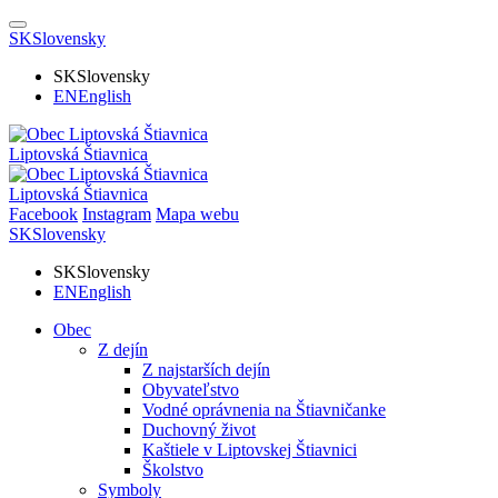
SK
Slovensky
SK
Slovensky
EN
English
Liptovská Štiavnica
Liptovská Štiavnica
Facebook
Instagram
Mapa webu
SK
Slovensky
SK
Slovensky
EN
English
Obec
Z dejín
Z najstarších dejín
Obyvateľstvo
Vodné oprávnenia na Štiavničanke
Duchovný život
Kaštiele v Liptovskej Štiavnici
Školstvo
Symboly