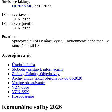
Súvisiace faktúry:
DF2022/346
, 27.6 .2022
Dátum vystavenia:
14. 6. 2022
Dátum zverejnenia:
14. 6. 2022
Poznámka:
Spracovanie ŽoD v rámci výzvy Environmentálneho fondu v
rámci činnosti L8
Zverejňovanie
Úradná tabuľa
Slobodný prístup k informáciám
Zmluvy, Faktúry, Objednávky
Archív zmlúv faktúr objednávok do 08⁄2020
Verejné obstarávanie
VZN obce
VZN ŽSK
Hospodárenie
Komunálne voľby 2026