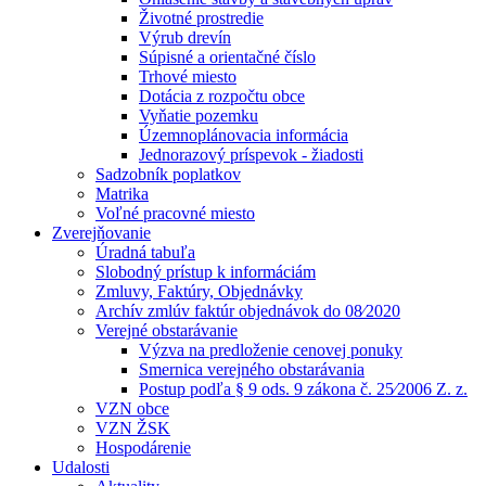
Životné prostredie
Výrub drevín
Súpisné a orientačné číslo
Trhové miesto
Dotácia z rozpočtu obce
Vyňatie pozemku
Územnoplánovacia informácia
Jednorazový príspevok - žiadosti
Sadzobník poplatkov
Matrika
Voľné pracovné miesto
Zverejňovanie
Úradná tabuľa
Slobodný prístup k informáciám
Zmluvy, Faktúry, Objednávky
Archív zmlúv faktúr objednávok do 08⁄2020
Verejné obstarávanie
Výzva na predloženie cenovej ponuky
Smernica verejného obstarávania
Postup podľa § 9 ods. 9 zákona č. 25⁄2006 Z. z.
VZN obce
VZN ŽSK
Hospodárenie
Udalosti