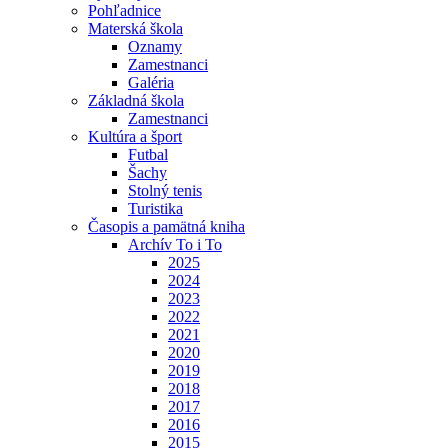
Pohľadnice
Materská škola
Oznamy
Zamestnanci
Galéria
Základná škola
Zamestnanci
Kultúra a šport
Futbal
Šachy
Stolný tenis
Turistika
Časopis a pamätná kniha
Archív To i To
2025
2024
2023
2022
2021
2020
2019
2018
2017
2016
2015