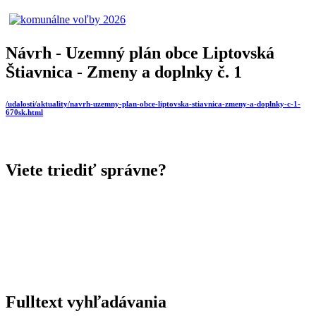
Návrh - Uzemný plán obce Liptovská
Štiavnica - Zmeny a doplnky č. 1
/udalosti/aktuality/navrh-uzemny-plan-obce-liptovska-stiavnica-zmeny-a-doplnky-c-1-
670sk.html
Viete triediť správne?
Fulltext vyhľadávania