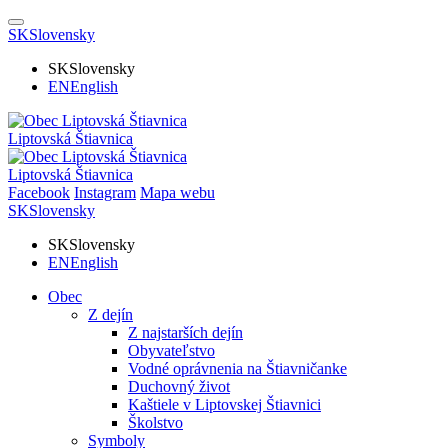
SK
Slovensky
SK
Slovensky
EN
English
Liptovská Štiavnica
Liptovská Štiavnica
Facebook
Instagram
Mapa webu
SK
Slovensky
SK
Slovensky
EN
English
Obec
Z dejín
Z najstarších dejín
Obyvateľstvo
Vodné oprávnenia na Štiavničanke
Duchovný život
Kaštiele v Liptovskej Štiavnici
Školstvo
Symboly