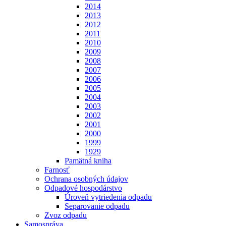
2014
2013
2012
2011
2010
2009
2008
2007
2006
2005
2004
2003
2002
2001
2000
1999
1929
Pamätná kniha
Farnosť
Ochrana osobných údajov
Odpadové hospodárstvo
Úroveň vytriedenia odpadu
Separovanie odpadu
Zvoz odpadu
Samospráva