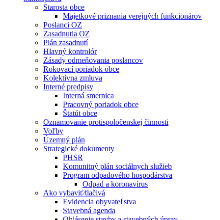
Starosta obce
Majetkové priznania verejných funkcionárov
Poslanci OZ
Zasadnutia OZ
Plán zasadnutí
Hlavný kontrolór
Zásady odmeňovania poslancov
Rokovací poriadok obce
Kolektívna zmluva
Interné predpisy
Interná smernica
Pracovný poriadok obce
Štatút obce
Oznamovanie protispoločenskej činnosti
Voľby
Územný plán
Strategické dokumenty
PHSR
Komunitný plán sociálnych služieb
Program odpadového hospodárstva
Odpad a koronavírus
Ako vybaviť⁄tlačivá
Evidencia obyvateľstva
Stavebná agenda
Ohlásenie stavby a stavebných úprav