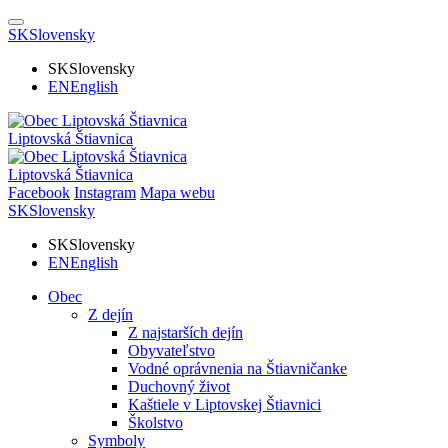
SK
Slovensky
SK
Slovensky
EN
English
Liptovská Štiavnica
Liptovská Štiavnica
Facebook
Instagram
Mapa webu
SK
Slovensky
SK
Slovensky
EN
English
Obec
Z dejín
Z najstarších dejín
Obyvateľstvo
Vodné oprávnenia na Štiavničanke
Duchovný život
Kaštiele v Liptovskej Štiavnici
Školstvo
Symboly