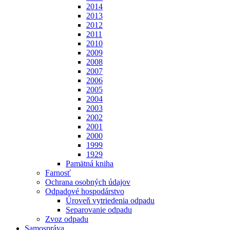
2014
2013
2012
2011
2010
2009
2008
2007
2006
2005
2004
2003
2002
2001
2000
1999
1929
Pamätná kniha
Farnosť
Ochrana osobných údajov
Odpadové hospodárstvo
Úroveň vytriedenia odpadu
Separovanie odpadu
Zvoz odpadu
Samospráva