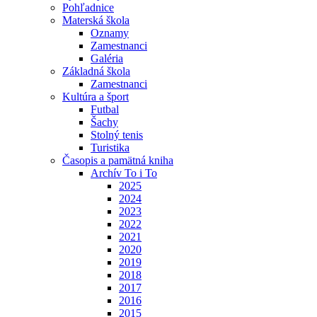
Pohľadnice
Materská škola
Oznamy
Zamestnanci
Galéria
Základná škola
Zamestnanci
Kultúra a šport
Futbal
Šachy
Stolný tenis
Turistika
Časopis a pamätná kniha
Archív To i To
2025
2024
2023
2022
2021
2020
2019
2018
2017
2016
2015