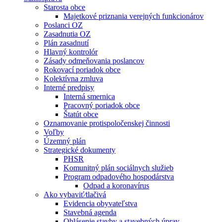
Starosta obce
Majetkové priznania verejných funkcionárov
Poslanci OZ
Zasadnutia OZ
Plán zasadnutí
Hlavný kontrolór
Zásady odmeňovania poslancov
Rokovací poriadok obce
Kolektívna zmluva
Interné predpisy
Interná smernica
Pracovný poriadok obce
Štatút obce
Oznamovanie protispoločenskej činnosti
Voľby
Územný plán
Strategické dokumenty
PHSR
Komunitný plán sociálnych služieb
Program odpadového hospodárstva
Odpad a koronavírus
Ako vybaviť⁄tlačivá
Evidencia obyvateľstva
Stavebná agenda
Ohlásenie stavby a stavebných úprav