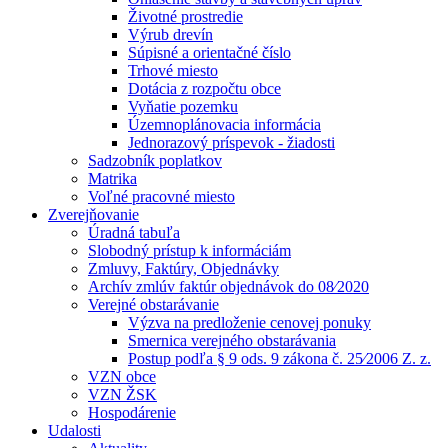
Životné prostredie
Výrub drevín
Súpisné a orientačné číslo
Trhové miesto
Dotácia z rozpočtu obce
Vyňatie pozemku
Územnoplánovacia informácia
Jednorazový príspevok - žiadosti
Sadzobník poplatkov
Matrika
Voľné pracovné miesto
Zverejňovanie
Úradná tabuľa
Slobodný prístup k informáciám
Zmluvy, Faktúry, Objednávky
Archív zmlúv faktúr objednávok do 08⁄2020
Verejné obstarávanie
Výzva na predloženie cenovej ponuky
Smernica verejného obstarávania
Postup podľa § 9 ods. 9 zákona č. 25⁄2006 Z. z.
VZN obce
VZN ŽSK
Hospodárenie
Udalosti