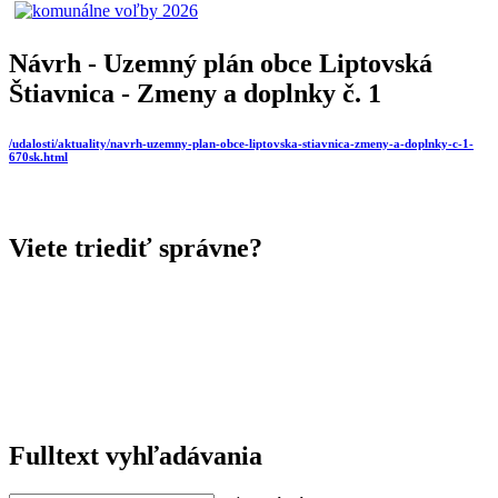
Návrh - Uzemný plán obce Liptovská
Štiavnica - Zmeny a doplnky č. 1
/udalosti/aktuality/navrh-uzemny-plan-obce-liptovska-stiavnica-zmeny-a-doplnky-c-1-
670sk.html
Viete triediť správne?
Fulltext vyhľadávania