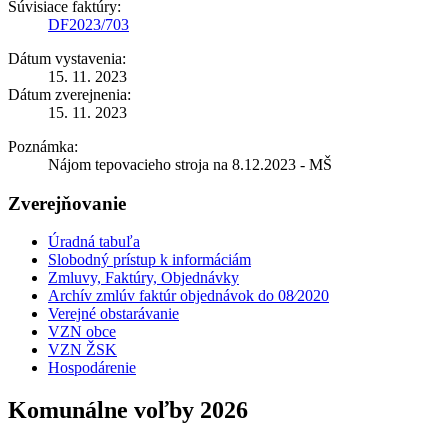
Súvisiace faktúry:
DF2023/703
Dátum vystavenia:
15. 11. 2023
Dátum zverejnenia:
15. 11. 2023
Poznámka:
Nájom tepovacieho stroja na 8.12.2023 - MŠ
Zverejňovanie
Úradná tabuľa
Slobodný prístup k informáciám
Zmluvy, Faktúry, Objednávky
Archív zmlúv faktúr objednávok do 08⁄2020
Verejné obstarávanie
VZN obce
VZN ŽSK
Hospodárenie
Komunálne voľby 2026