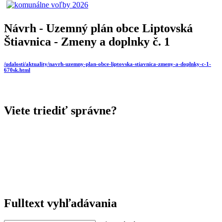
Návrh - Uzemný plán obce Liptovská
Štiavnica - Zmeny a doplnky č. 1
/udalosti/aktuality/navrh-uzemny-plan-obce-liptovska-stiavnica-zmeny-a-doplnky-c-1-
670sk.html
Viete triediť správne?
Fulltext vyhľadávania