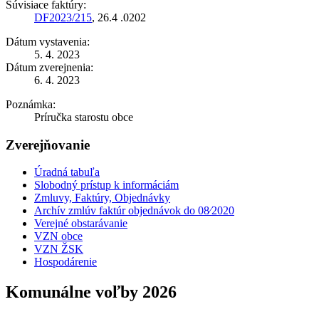
Súvisiace faktúry:
DF2023/215
, 26.4 .0202
Dátum vystavenia:
5. 4. 2023
Dátum zverejnenia:
6. 4. 2023
Poznámka:
Príručka starostu obce
Zverejňovanie
Úradná tabuľa
Slobodný prístup k informáciám
Zmluvy, Faktúry, Objednávky
Archív zmlúv faktúr objednávok do 08⁄2020
Verejné obstarávanie
VZN obce
VZN ŽSK
Hospodárenie
Komunálne voľby 2026