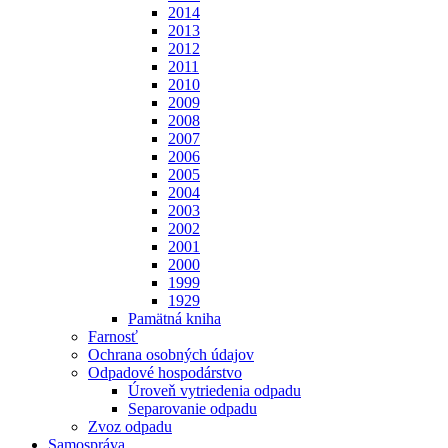
2014
2013
2012
2011
2010
2009
2008
2007
2006
2005
2004
2003
2002
2001
2000
1999
1929
Pamätná kniha
Farnosť
Ochrana osobných údajov
Odpadové hospodárstvo
Úroveň vytriedenia odpadu
Separovanie odpadu
Zvoz odpadu
Samospráva