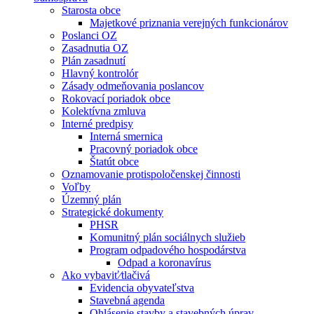
Starosta obce
Majetkové priznania verejných funkcionárov
Poslanci OZ
Zasadnutia OZ
Plán zasadnutí
Hlavný kontrolór
Zásady odmeňovania poslancov
Rokovací poriadok obce
Kolektívna zmluva
Interné predpisy
Interná smernica
Pracovný poriadok obce
Štatút obce
Oznamovanie protispoločenskej činnosti
Voľby
Územný plán
Strategické dokumenty
PHSR
Komunitný plán sociálnych služieb
Program odpadového hospodárstva
Odpad a koronavírus
Ako vybaviť⁄tlačivá
Evidencia obyvateľstva
Stavebná agenda
Ohlásenie stavby a stavebných úprav