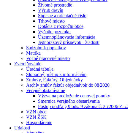
Životné prostredie
Výrub drevín
Súpisné a orientačné číslo
Trhové miesto
Dotácia z rozpočtu obce
Vyňatie pozemku
Územnoplánovacia informácia
Jednorazový príspevok - žiadosti
Sadzobník poplatkov
Matrika
Voľné pracovné miesto
Zverejňovanie
Úradná tabuľa
Slobodný prístup k informáciám
Zmluvy, Faktúry, Objednávky
Archív zmlúv faktúr objednávok do 08⁄2020
Verejné obstarávanie
Výzva na predloženie cenovej ponuky
Smernica verejného obstarávania
Postup podľa § 9 ods. 9 zákona č. 25⁄2006 Z. z.
VZN obce
VZN ŽSK
Hospodárenie
Udalosti