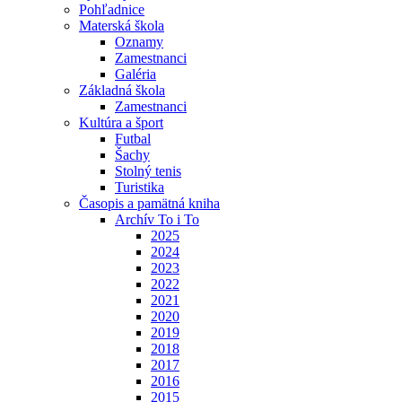
Pohľadnice
Materská škola
Oznamy
Zamestnanci
Galéria
Základná škola
Zamestnanci
Kultúra a šport
Futbal
Šachy
Stolný tenis
Turistika
Časopis a pamätná kniha
Archív To i To
2025
2024
2023
2022
2021
2020
2019
2018
2017
2016
2015