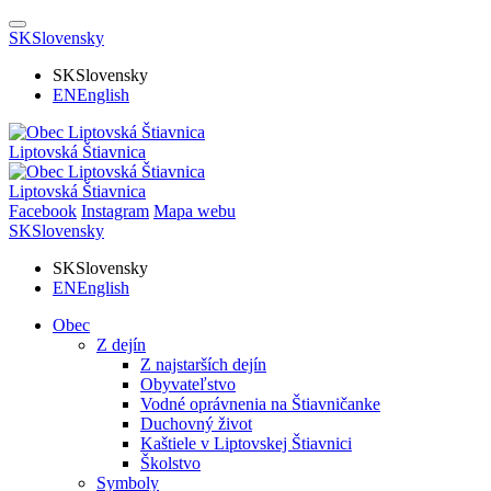
SK
Slovensky
SK
Slovensky
EN
English
Liptovská Štiavnica
Liptovská Štiavnica
Facebook
Instagram
Mapa webu
SK
Slovensky
SK
Slovensky
EN
English
Obec
Z dejín
Z najstarších dejín
Obyvateľstvo
Vodné oprávnenia na Štiavničanke
Duchovný život
Kaštiele v Liptovskej Štiavnici
Školstvo
Symboly