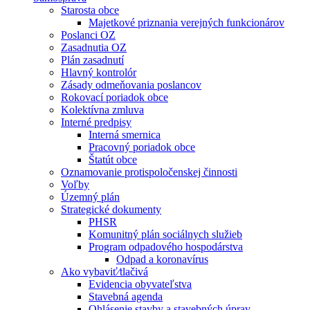
Starosta obce
Majetkové priznania verejných funkcionárov
Poslanci OZ
Zasadnutia OZ
Plán zasadnutí
Hlavný kontrolór
Zásady odmeňovania poslancov
Rokovací poriadok obce
Kolektívna zmluva
Interné predpisy
Interná smernica
Pracovný poriadok obce
Štatút obce
Oznamovanie protispoločenskej činnosti
Voľby
Územný plán
Strategické dokumenty
PHSR
Komunitný plán sociálnych služieb
Program odpadového hospodárstva
Odpad a koronavírus
Ako vybaviť⁄tlačivá
Evidencia obyvateľstva
Stavebná agenda
Ohlásenie stavby a stavebných úprav