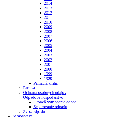
2014
2013
2012
2011
2010
2009
2008
2007
2006
2005
2004
2003
2002
2001
2000
1999
1929
Pamätná kniha
Farnosť
Ochrana osobných údajov
Odpadové hospodárstvo
Úroveň vytriedenia odpadu
Separovanie odpadu
Zvoz odpadu
Samospráva