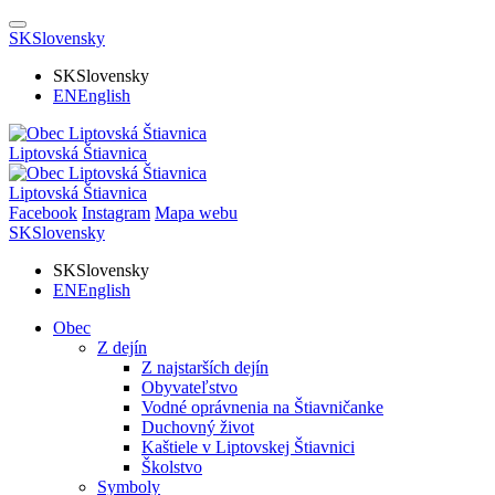
SK
Slovensky
SK
Slovensky
EN
English
Liptovská Štiavnica
Liptovská Štiavnica
Facebook
Instagram
Mapa webu
SK
Slovensky
SK
Slovensky
EN
English
Obec
Z dejín
Z najstarších dejín
Obyvateľstvo
Vodné oprávnenia na Štiavničanke
Duchovný život
Kaštiele v Liptovskej Štiavnici
Školstvo
Symboly