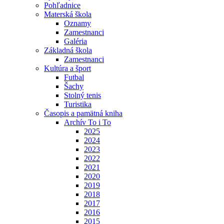
Pohľadnice
Materská škola
Oznamy
Zamestnanci
Galéria
Základná škola
Zamestnanci
Kultúra a šport
Futbal
Šachy
Stolný tenis
Turistika
Časopis a pamätná kniha
Archív To i To
2025
2024
2023
2022
2021
2020
2019
2018
2017
2016
2015