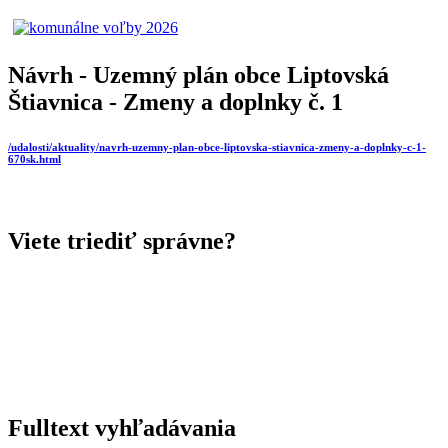
Návrh - Uzemný plán obce Liptovská
Štiavnica - Zmeny a doplnky č. 1
/udalosti/aktuality/navrh-uzemny-plan-obce-liptovska-stiavnica-zmeny-a-doplnky-c-1-
670sk.html
Viete triediť správne?
Fulltext vyhľadávania