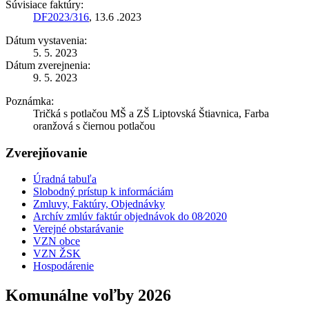
Súvisiace faktúry:
DF2023/316
, 13.6 .2023
Dátum vystavenia:
5. 5. 2023
Dátum zverejnenia:
9. 5. 2023
Poznámka:
Tričká s potlačou MŠ a ZŠ Liptovská Štiavnica, Farba
oranžová s čiernou potlačou
Zverejňovanie
Úradná tabuľa
Slobodný prístup k informáciám
Zmluvy, Faktúry, Objednávky
Archív zmlúv faktúr objednávok do 08⁄2020
Verejné obstarávanie
VZN obce
VZN ŽSK
Hospodárenie
Komunálne voľby 2026