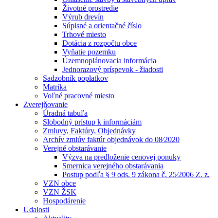
Životné prostredie
Výrub drevín
Súpisné a orientačné číslo
Trhové miesto
Dotácia z rozpočtu obce
Vyňatie pozemku
Územnoplánovacia informácia
Jednorazový príspevok - žiadosti
Sadzobník poplatkov
Matrika
Voľné pracovné miesto
Zverejňovanie
Úradná tabuľa
Slobodný prístup k informáciám
Zmluvy, Faktúry, Objednávky
Archív zmlúv faktúr objednávok do 08⁄2020
Verejné obstarávanie
Výzva na predloženie cenovej ponuky
Smernica verejného obstarávania
Postup podľa § 9 ods. 9 zákona č. 25⁄2006 Z. z.
VZN obce
VZN ŽSK
Hospodárenie
Udalosti