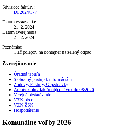
Súvisiace faktúry:
DF2024/177
Dátum vystavenia:
21. 2. 2024
Dátum zverejnenia:
21. 2. 2024
Poznámka:
Tlač polepov na kontajner na zelený odpad
Zverejňovanie
Úradná tabuľa
Slobodný prístup k informáciám
Zmluvy, Faktúry, Objednávky
Archív zmlúv faktúr objednávok do 08⁄2020
Verejné obstarávanie
VZN obce
VZN ŽSK
Hospodárenie
Komunálne voľby 2026