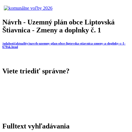
Návrh - Uzemný plán obce Liptovská
Štiavnica - Zmeny a doplnky č. 1
/udalosti/aktuality/navrh-uzemny-plan-obce-liptovska-stiavnica-zmeny-a-doplnky-c-1-
670sk.html
Viete triediť správne?
Fulltext vyhľadávania