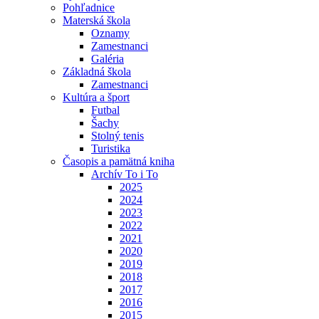
Pohľadnice
Materská škola
Oznamy
Zamestnanci
Galéria
Základná škola
Zamestnanci
Kultúra a šport
Futbal
Šachy
Stolný tenis
Turistika
Časopis a pamätná kniha
Archív To i To
2025
2024
2023
2022
2021
2020
2019
2018
2017
2016
2015