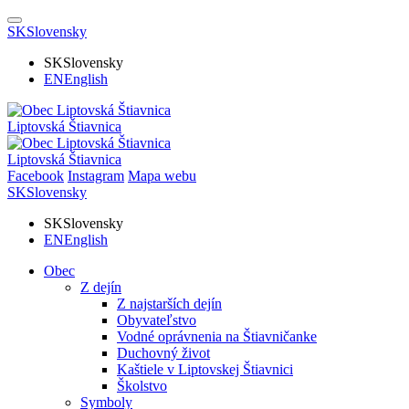
SK
Slovensky
SK
Slovensky
EN
English
Liptovská Štiavnica
Liptovská Štiavnica
Facebook
Instagram
Mapa webu
SK
Slovensky
SK
Slovensky
EN
English
Obec
Z dejín
Z najstarších dejín
Obyvateľstvo
Vodné oprávnenia na Štiavničanke
Duchovný život
Kaštiele v Liptovskej Štiavnici
Školstvo
Symboly