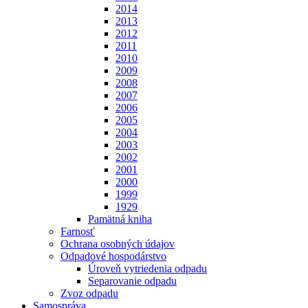
2014
2013
2012
2011
2010
2009
2008
2007
2006
2005
2004
2003
2002
2001
2000
1999
1929
Pamätná kniha
Farnosť
Ochrana osobných údajov
Odpadové hospodárstvo
Úroveň vytriedenia odpadu
Separovanie odpadu
Zvoz odpadu
Samospráva