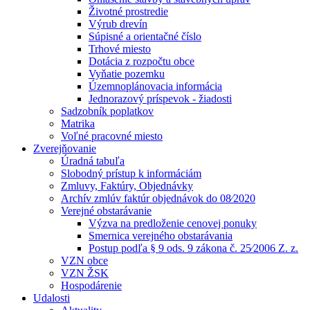
Životné prostredie
Výrub drevín
Súpisné a orientačné číslo
Trhové miesto
Dotácia z rozpočtu obce
Vyňatie pozemku
Územnoplánovacia informácia
Jednorazový príspevok - žiadosti
Sadzobník poplatkov
Matrika
Voľné pracovné miesto
Zverejňovanie
Úradná tabuľa
Slobodný prístup k informáciám
Zmluvy, Faktúry, Objednávky
Archív zmlúv faktúr objednávok do 08⁄2020
Verejné obstarávanie
Výzva na predloženie cenovej ponuky
Smernica verejného obstarávania
Postup podľa § 9 ods. 9 zákona č. 25⁄2006 Z. z.
VZN obce
VZN ŽSK
Hospodárenie
Udalosti