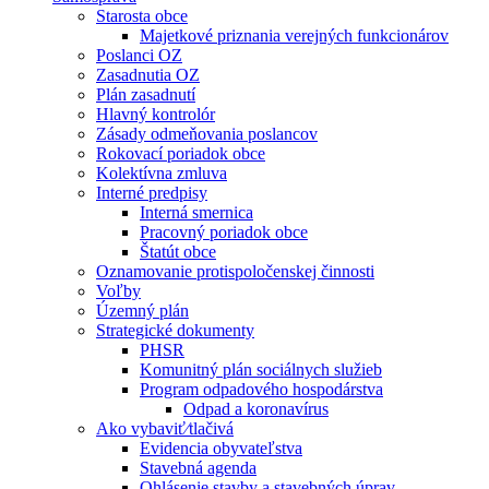
Starosta obce
Majetkové priznania verejných funkcionárov
Poslanci OZ
Zasadnutia OZ
Plán zasadnutí
Hlavný kontrolór
Zásady odmeňovania poslancov
Rokovací poriadok obce
Kolektívna zmluva
Interné predpisy
Interná smernica
Pracovný poriadok obce
Štatút obce
Oznamovanie protispoločenskej činnosti
Voľby
Územný plán
Strategické dokumenty
PHSR
Komunitný plán sociálnych služieb
Program odpadového hospodárstva
Odpad a koronavírus
Ako vybaviť⁄tlačivá
Evidencia obyvateľstva
Stavebná agenda
Ohlásenie stavby a stavebných úprav