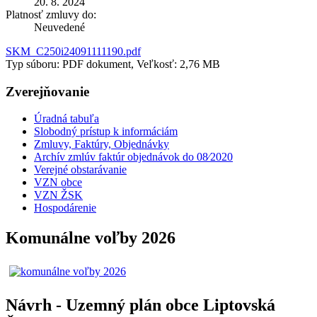
20. 8. 2024
Platnosť zmluvy do:
Neuvedené
SKM_C250i24091111190.pdf
Typ súboru: PDF dokument, Veľkosť: 2,76 MB
Zverejňovanie
Úradná tabuľa
Slobodný prístup k informáciám
Zmluvy, Faktúry, Objednávky
Archív zmlúv faktúr objednávok do 08⁄2020
Verejné obstarávanie
VZN obce
VZN ŽSK
Hospodárenie
Komunálne voľby 2026
Návrh - Uzemný plán obce Liptovská