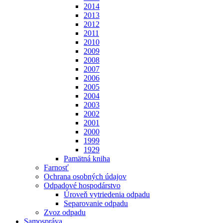
2014
2013
2012
2011
2010
2009
2008
2007
2006
2005
2004
2003
2002
2001
2000
1999
1929
Pamätná kniha
Farnosť
Ochrana osobných údajov
Odpadové hospodárstvo
Úroveň vytriedenia odpadu
Separovanie odpadu
Zvoz odpadu
Samospráva