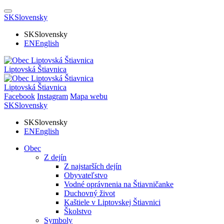
SK
Slovensky
SK
Slovensky
EN
English
Liptovská Štiavnica
Liptovská Štiavnica
Facebook
Instagram
Mapa webu
SK
Slovensky
SK
Slovensky
EN
English
Obec
Z dejín
Z najstarších dejín
Obyvateľstvo
Vodné oprávnenia na Štiavničanke
Duchovný život
Kaštiele v Liptovskej Štiavnici
Školstvo
Symboly