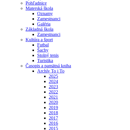
Pohľadnice
Materská škola
Oznamy
Zamestnanci
Galéria
Základná škola
Zamestnanci
Kultúra a šport
Futbal
Šachy
Stolný tenis
Turistika
Časopis a pamätná kniha
Archív To i To
2025
2024
2023
2022
2021
2020
2019
2018
2017
2016
2015