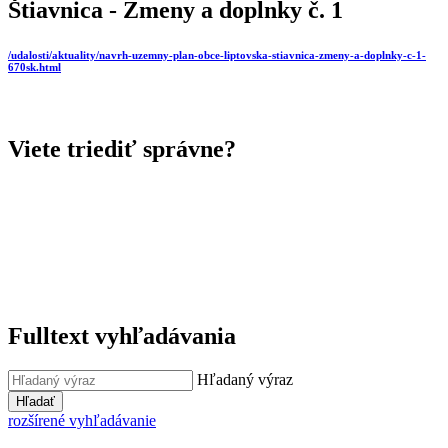
Štiavnica - Zmeny a doplnky č. 1
/udalosti/aktuality/navrh-uzemny-plan-obce-liptovska-stiavnica-zmeny-a-doplnky-c-1-
670sk.html
Viete triediť správne?
Fulltext vyhľadávania
Hľadaný výraz
Hľadať
rozšírené vyhľadávanie