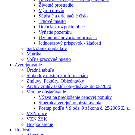
Životné prostredie
Výrub drevín
Súpisné a orientačné číslo
Trhové miesto
Dotácia z rozpočtu obce
Vyňatie pozemku
Územnoplánovacia informácia
Jednorazový príspevok - žiadosti
Sadzobník poplatkov
Matrika
Voľné pracovné miesto
Zverejňovanie
Úradná tabuľa
Slobodný prístup k informáciám
Zmluvy, Faktúry, Objednávky
Archív zmlúv faktúr objednávok do 08⁄2020
Verejné obstarávanie
Výzva na predloženie cenovej ponuky
Smernica verejného obstarávania
Postup podľa § 9 ods. 9 zákona č. 25⁄2006 Z. z.
VZN obce
VZN ŽSK
Hospodárenie
Udalosti