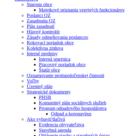
Starosta obce
Majetkové priznania verejných funkcionárov
Poslanci OZ
Zasadnutia OZ
Plán zasadnutí
Hlavný kontrolór
Zásady odmeňovania poslancov
Rokovací poriadok obce
Kolektívna zmluva
Interné predpisy
Interná smernica
Pracovný poriadok obce
Štatút obce
Oznamovanie protispoločenskej činnosti
Voľby
Územný plán
Strategické dokumenty
PHSR
Komunitný plán sociálnych služieb
Program odpadového hospodárstva
Odpad a koronavírus
Ako vybaviť⁄tlačivá
Evidencia obyvateľstva
Stavebná agenda
Ohlásenie stavby a stavebných úprav