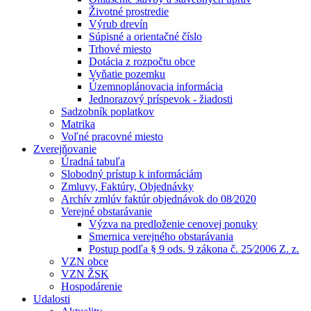
Životné prostredie
Výrub drevín
Súpisné a orientačné číslo
Trhové miesto
Dotácia z rozpočtu obce
Vyňatie pozemku
Územnoplánovacia informácia
Jednorazový príspevok - žiadosti
Sadzobník poplatkov
Matrika
Voľné pracovné miesto
Zverejňovanie
Úradná tabuľa
Slobodný prístup k informáciám
Zmluvy, Faktúry, Objednávky
Archív zmlúv faktúr objednávok do 08⁄2020
Verejné obstarávanie
Výzva na predloženie cenovej ponuky
Smernica verejného obstarávania
Postup podľa § 9 ods. 9 zákona č. 25⁄2006 Z. z.
VZN obce
VZN ŽSK
Hospodárenie
Udalosti