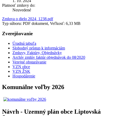
1. 10. 2024
Platnosť zmluvy do:
Neuvedené
Zmluva o dielo 2024_1238.pdf
Typ súboru: PDF dokument, Veľkosť: 6,33 MB
Zverejňovanie
Úradná tabuľa
Slobodný prístup k informáciám
Zmluvy, Faktúry, Objednávky
Archív zmlúv faktúr objednávok do 08⁄2020
Verejné obstarávanie
VZN obce
VZN ŽSK
Hospodárenie
Komunálne voľby 2026
Návrh - Uzemný plán obce Liptovská