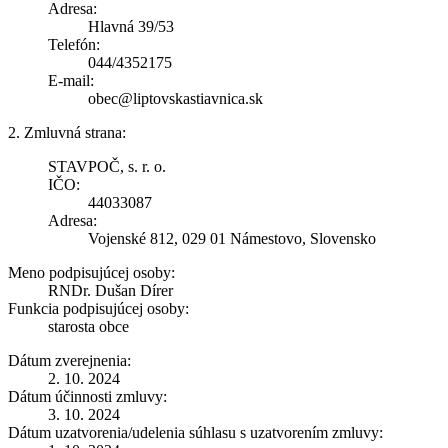
Adresa:
Hlavná 39/53
Telefón:
044/4352175
E-mail:
obec@liptovskastiavnica.sk
2. Zmluvná strana:
STAVPOČ, s. r. o.
IČO:
44033087
Adresa:
Vojenské 812, 029 01 Námestovo, Slovensko
Meno podpisujúcej osoby:
RNDr. Dušan Dírer
Funkcia podpisujúcej osoby:
starosta obce
Dátum zverejnenia:
2. 10. 2024
Dátum účinnosti zmluvy:
3. 10. 2024
Dátum uzatvorenia/udelenia súhlasu s uzatvorením zmluvy: