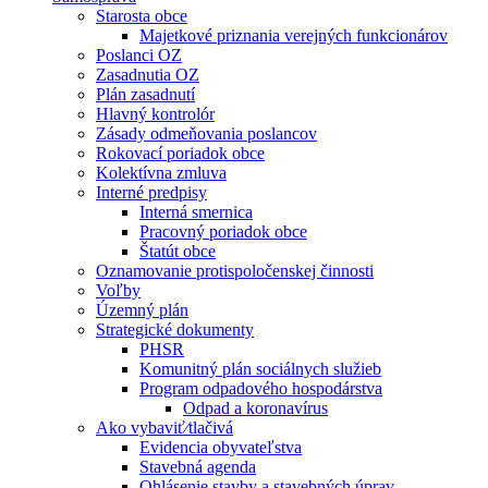
Starosta obce
Majetkové priznania verejných funkcionárov
Poslanci OZ
Zasadnutia OZ
Plán zasadnutí
Hlavný kontrolór
Zásady odmeňovania poslancov
Rokovací poriadok obce
Kolektívna zmluva
Interné predpisy
Interná smernica
Pracovný poriadok obce
Štatút obce
Oznamovanie protispoločenskej činnosti
Voľby
Územný plán
Strategické dokumenty
PHSR
Komunitný plán sociálnych služieb
Program odpadového hospodárstva
Odpad a koronavírus
Ako vybaviť⁄tlačivá
Evidencia obyvateľstva
Stavebná agenda
Ohlásenie stavby a stavebných úprav