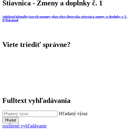
Štiavnica - Zmeny a doplnky č. 1
/udalosti/aktuality/navrh-uzemny-plan-obce-liptovska-stiavnica-zmeny-a-doplnky-c-1-
670sk.html
Viete triediť správne?
Fulltext vyhľadávania
Hľadaný výraz
Hľadať
rozšírené vyhľadávanie