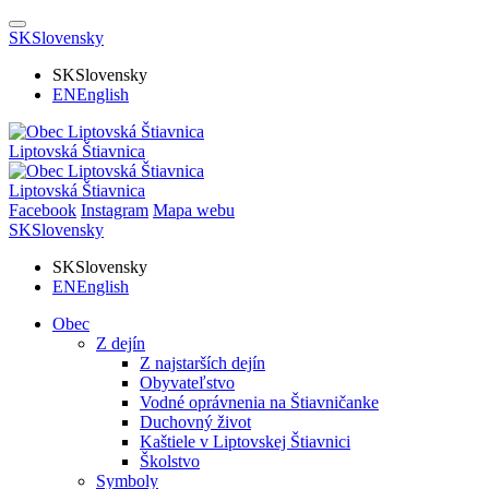
SK
Slovensky
SK
Slovensky
EN
English
Liptovská Štiavnica
Liptovská Štiavnica
Facebook
Instagram
Mapa webu
SK
Slovensky
SK
Slovensky
EN
English
Obec
Z dejín
Z najstarších dejín
Obyvateľstvo
Vodné oprávnenia na Štiavničanke
Duchovný život
Kaštiele v Liptovskej Štiavnici
Školstvo
Symboly