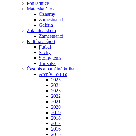
Pohľadnice
Materská škola
Oznamy
Zamestnanci
Galéria
Základná škola
Zamestnanci
Kultúra a šport
Futbal
Šachy
Stolný tenis
Turistika
Časopis a pamätná kniha
Archív To i To
2025
2024
2023
2022
2021
2020
2019
2018
2017
2016
2015