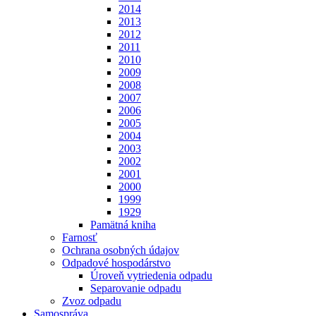
2014
2013
2012
2011
2010
2009
2008
2007
2006
2005
2004
2003
2002
2001
2000
1999
1929
Pamätná kniha
Farnosť
Ochrana osobných údajov
Odpadové hospodárstvo
Úroveň vytriedenia odpadu
Separovanie odpadu
Zvoz odpadu
Samospráva