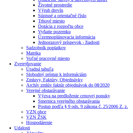
Životné prostredie
Výrub drevín
Súpisné a orientačné číslo
Trhové miesto
Dotácia z rozpočtu obce
Vyňatie pozemku
Územnoplánovacia informácia
Jednorazový príspevok - žiadosti
Sadzobník poplatkov
Matrika
Voľné pracovné miesto
Zverejňovanie
Úradná tabuľa
Slobodný prístup k informáciám
Zmluvy, Faktúry, Objednávky
Archív zmlúv faktúr objednávok do 08⁄2020
Verejné obstarávanie
Výzva na predloženie cenovej ponuky
Smernica verejného obstarávania
Postup podľa § 9 ods. 9 zákona č. 25⁄2006 Z. z.
VZN obce
VZN ŽSK
Hospodárenie
Udalosti