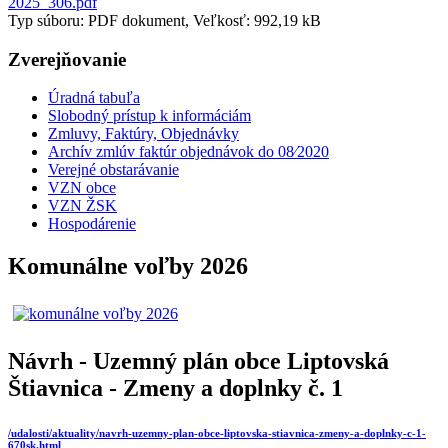
2025_306.pdf
Typ súboru: PDF dokument, Veľkosť: 992,19 kB
Zverejňovanie
Úradná tabuľa
Slobodný prístup k informáciám
Zmluvy, Faktúry, Objednávky
Archív zmlúv faktúr objednávok do 08⁄2020
Verejné obstarávanie
VZN obce
VZN ŽSK
Hospodárenie
Komunálne voľby 2026
Návrh - Uzemný plán obce Liptovská
Štiavnica - Zmeny a doplnky č. 1
/udalosti/aktuality/navrh-uzemny-plan-obce-liptovska-stiavnica-zmeny-a-doplnky-c-1-
670sk.html