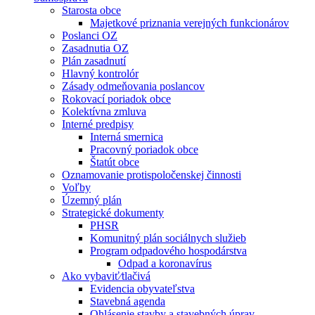
Starosta obce
Majetkové priznania verejných funkcionárov
Poslanci OZ
Zasadnutia OZ
Plán zasadnutí
Hlavný kontrolór
Zásady odmeňovania poslancov
Rokovací poriadok obce
Kolektívna zmluva
Interné predpisy
Interná smernica
Pracovný poriadok obce
Štatút obce
Oznamovanie protispoločenskej činnosti
Voľby
Územný plán
Strategické dokumenty
PHSR
Komunitný plán sociálnych služieb
Program odpadového hospodárstva
Odpad a koronavírus
Ako vybaviť⁄tlačivá
Evidencia obyvateľstva
Stavebná agenda
Ohlásenie stavby a stavebných úprav