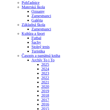
Pohľadnice
Materská škola
Oznamy
Zamestnanci
Galéria
Základná škola
Zamestnanci
Kultúra a šport
Futbal
Šachy
Stolný tenis
Turistika
Časopis a pamätná kniha
Archív To i To
2025
2024
2023
2022
2021
2020
2019
2018
2017
2016
2015