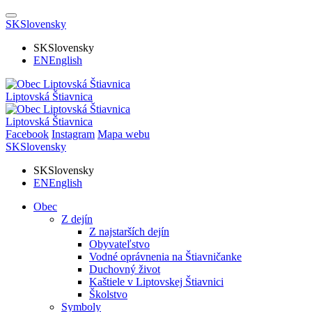
SK
Slovensky
SK
Slovensky
EN
English
Liptovská Štiavnica
Liptovská Štiavnica
Facebook
Instagram
Mapa webu
SK
Slovensky
SK
Slovensky
EN
English
Obec
Z dejín
Z najstarších dejín
Obyvateľstvo
Vodné oprávnenia na Štiavničanke
Duchovný život
Kaštiele v Liptovskej Štiavnici
Školstvo
Symboly