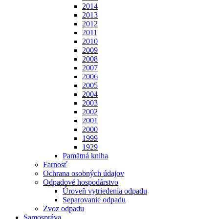
2014
2013
2012
2011
2010
2009
2008
2007
2006
2005
2004
2003
2002
2001
2000
1999
1929
Pamätná kniha
Farnosť
Ochrana osobných údajov
Odpadové hospodárstvo
Úroveň vytriedenia odpadu
Separovanie odpadu
Zvoz odpadu
Samospráva