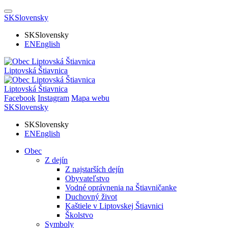
SK
Slovensky
SK
Slovensky
EN
English
Liptovská Štiavnica
Liptovská Štiavnica
Facebook
Instagram
Mapa webu
SK
Slovensky
SK
Slovensky
EN
English
Obec
Z dejín
Z najstarších dejín
Obyvateľstvo
Vodné oprávnenia na Štiavničanke
Duchovný život
Kaštiele v Liptovskej Štiavnici
Školstvo
Symboly