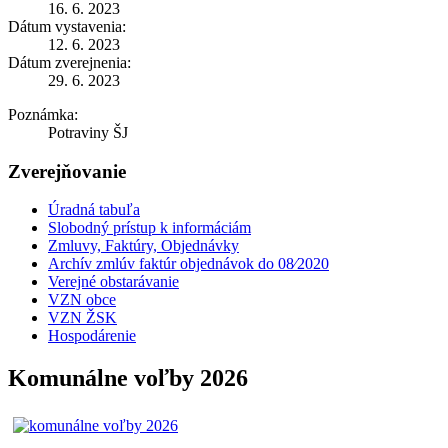
16. 6. 2023
Dátum vystavenia:
12. 6. 2023
Dátum zverejnenia:
29. 6. 2023
Poznámka:
Potraviny ŠJ
Zverejňovanie
Úradná tabuľa
Slobodný prístup k informáciám
Zmluvy, Faktúry, Objednávky
Archív zmlúv faktúr objednávok do 08⁄2020
Verejné obstarávanie
VZN obce
VZN ŽSK
Hospodárenie
Komunálne voľby 2026