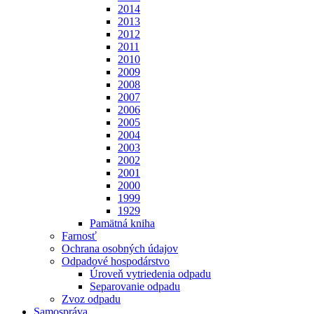
2014
2013
2012
2011
2010
2009
2008
2007
2006
2005
2004
2003
2002
2001
2000
1999
1929
Pamätná kniha
Farnosť
Ochrana osobných údajov
Odpadové hospodárstvo
Úroveň vytriedenia odpadu
Separovanie odpadu
Zvoz odpadu
Samospráva