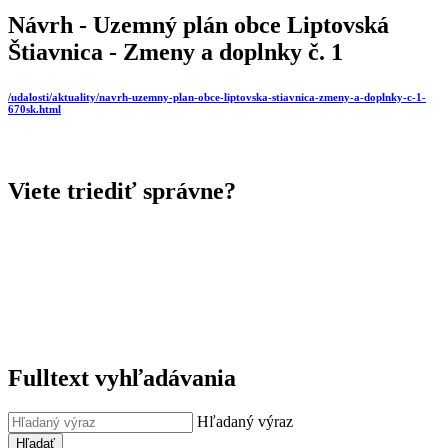
Návrh - Uzemný plán obce Liptovská
Štiavnica - Zmeny a doplnky č. 1
/udalosti/aktuality/navrh-uzemny-plan-obce-liptovska-stiavnica-zmeny-a-doplnky-c-1-
670sk.html
Viete triediť správne?
Fulltext vyhľadávania
Hľadaný výraz
Hľadať