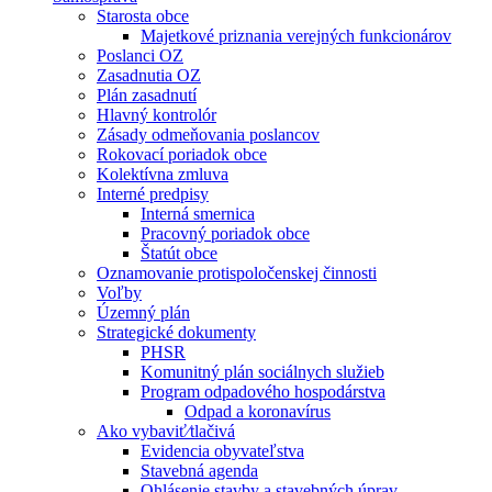
Starosta obce
Majetkové priznania verejných funkcionárov
Poslanci OZ
Zasadnutia OZ
Plán zasadnutí
Hlavný kontrolór
Zásady odmeňovania poslancov
Rokovací poriadok obce
Kolektívna zmluva
Interné predpisy
Interná smernica
Pracovný poriadok obce
Štatút obce
Oznamovanie protispoločenskej činnosti
Voľby
Územný plán
Strategické dokumenty
PHSR
Komunitný plán sociálnych služieb
Program odpadového hospodárstva
Odpad a koronavírus
Ako vybaviť⁄tlačivá
Evidencia obyvateľstva
Stavebná agenda
Ohlásenie stavby a stavebných úprav