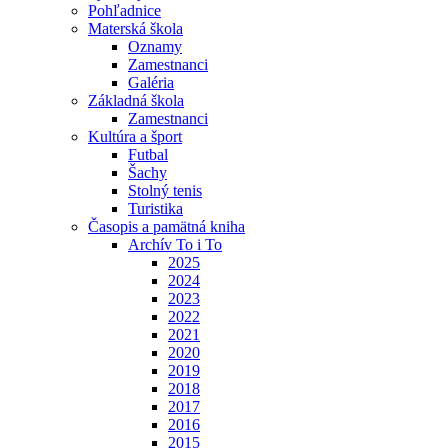
Pohľadnice
Materská škola
Oznamy
Zamestnanci
Galéria
Základná škola
Zamestnanci
Kultúra a šport
Futbal
Šachy
Stolný tenis
Turistika
Časopis a pamätná kniha
Archív To i To
2025
2024
2023
2022
2021
2020
2019
2018
2017
2016
2015