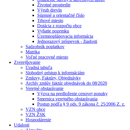
Životné prostredie
Výrub drevín
Súpisné a orientačné číslo
Trhové miesto
Dotácia z rozpočtu obce
Vyňatie pozemku
Územnoplánovacia informácia
Jednorazový príspevok - žiadosti
Sadzobník poplatkov
Matrika
Voľné pracovné miesto
Zverejňovanie
Úradná tabuľa
Slobodný prístup k informáciám
Zmluvy, Faktúry, Objednávky
Archív zmlúv faktúr objednávok do 08⁄2020
Verejné obstarávanie
Výzva na predloženie cenovej ponuky
Smernica verejného obstarávania
Postup podľa § 9 ods. 9 zákona č. 25⁄2006 Z. z.
VZN obce
VZN ŽSK
Hospodárenie
Udalosti