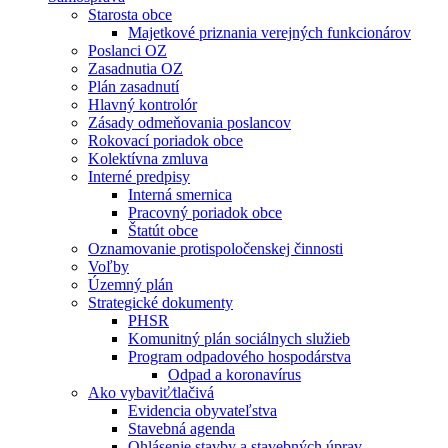
Starosta obce
Majetkové priznania verejných funkcionárov
Poslanci OZ
Zasadnutia OZ
Plán zasadnutí
Hlavný kontrolór
Zásady odmeňovania poslancov
Rokovací poriadok obce
Kolektívna zmluva
Interné predpisy
Interná smernica
Pracovný poriadok obce
Štatút obce
Oznamovanie protispoločenskej činnosti
Voľby
Územný plán
Strategické dokumenty
PHSR
Komunitný plán sociálnych služieb
Program odpadového hospodárstva
Odpad a koronavírus
Ako vybaviť⁄tlačivá
Evidencia obyvateľstva
Stavebná agenda
Ohlásenie stavby a stavebných úprav