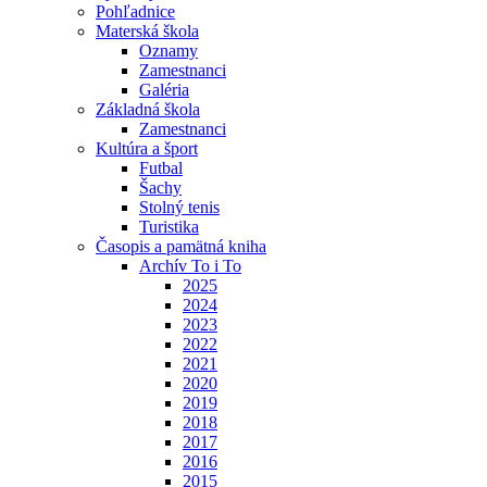
Pohľadnice
Materská škola
Oznamy
Zamestnanci
Galéria
Základná škola
Zamestnanci
Kultúra a šport
Futbal
Šachy
Stolný tenis
Turistika
Časopis a pamätná kniha
Archív To i To
2025
2024
2023
2022
2021
2020
2019
2018
2017
2016
2015