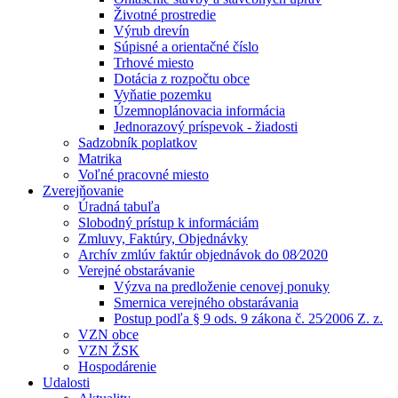
Životné prostredie
Výrub drevín
Súpisné a orientačné číslo
Trhové miesto
Dotácia z rozpočtu obce
Vyňatie pozemku
Územnoplánovacia informácia
Jednorazový príspevok - žiadosti
Sadzobník poplatkov
Matrika
Voľné pracovné miesto
Zverejňovanie
Úradná tabuľa
Slobodný prístup k informáciám
Zmluvy, Faktúry, Objednávky
Archív zmlúv faktúr objednávok do 08⁄2020
Verejné obstarávanie
Výzva na predloženie cenovej ponuky
Smernica verejného obstarávania
Postup podľa § 9 ods. 9 zákona č. 25⁄2006 Z. z.
VZN obce
VZN ŽSK
Hospodárenie
Udalosti