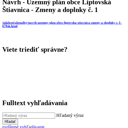
Návrh - Uzemný plán obce Liptovská
Štiavnica - Zmeny a doplnky č. 1
/udalosti/aktuality/navrh-uzemny-plan-obce-liptovska-stiavnica-zmeny-a-doplnky-c-1-
670sk.html
Viete triediť správne?
Fulltext vyhľadávania
Hľadaný výraz
Hľadať
rozšírené vyhľadávanie