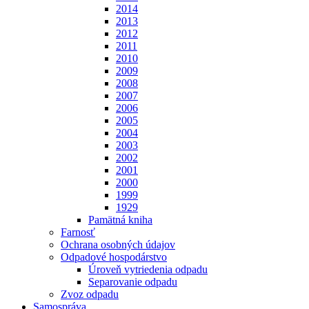
2014
2013
2012
2011
2010
2009
2008
2007
2006
2005
2004
2003
2002
2001
2000
1999
1929
Pamätná kniha
Farnosť
Ochrana osobných údajov
Odpadové hospodárstvo
Úroveň vytriedenia odpadu
Separovanie odpadu
Zvoz odpadu
Samospráva