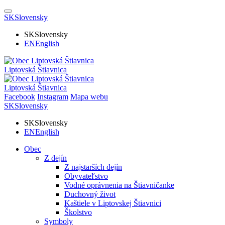
SK
Slovensky
SK
Slovensky
EN
English
Liptovská Štiavnica
Liptovská Štiavnica
Facebook
Instagram
Mapa webu
SK
Slovensky
SK
Slovensky
EN
English
Obec
Z dejín
Z najstarších dejín
Obyvateľstvo
Vodné oprávnenia na Štiavničanke
Duchovný život
Kaštiele v Liptovskej Štiavnici
Školstvo
Symboly