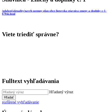
/udalosti/aktuality/navrh-uzemny-plan-obce-liptovska-stiavnica-zmeny-a-doplnky-c-1-
670sk.html
Viete triediť správne?
Fulltext vyhľadávania
Hľadaný výraz
Hľadať
rozšírené vyhľadávanie