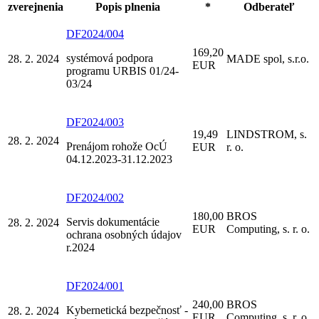
zverejnenia
Popis plnenia
*
Odberateľ
DF2024/004
169,20
systémová podpora
28. 2. 2024
MADE spol, s.r.o.
EUR
programu URBIS 01/24-
03/24
DF2024/003
19,49
LINDSTROM, s.
28. 2. 2024
Prenájom rohože OcÚ
EUR
r. o.
04.12.2023-31.12.2023
DF2024/002
180,00
BROS
Servis dokumentácie
28. 2. 2024
EUR
Computing, s. r. o.
ochrana osobných údajov
r.2024
DF2024/001
240,00
BROS
Kybernetická bezpečnosť -
28. 2. 2024
EUR
Computing, s. r. o.