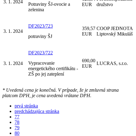
3. 1. 2024
Potraviny ŠJ-ovocie a
EUR
družstvo
zelenina
DF2023/723
359,57
COOP JEDNOTA
3. 1. 2024
EUR
Liptovský Mikuláš
potraviny ŠJ
DF2023/722
690,00
Vypracovanie
3. 1. 2024
LUCRAS, s.r.o.
EUR
energetického certifikátu -
ZŠ po jej zateplení
* Uvedená cena je konečná. V prípade, že je zmluvná strana
platcom DPH, je cena uvedená vrátane DPH.
prvá stránka
predchádzajúca stránka
77
78
79
80