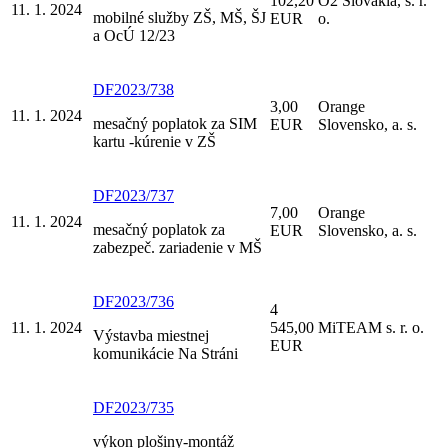
102,20
O2 Slovakia, s. r.
11. 1. 2024
mobilné služby ZŠ, MŠ, ŠJ
EUR
o.
a OcÚ 12/23
DF2023/738
3,00
Orange
11. 1. 2024
mesačný poplatok za SIM
EUR
Slovensko, a. s.
kartu -kúrenie v ZŠ
DF2023/737
7,00
Orange
11. 1. 2024
mesačný poplatok za
EUR
Slovensko, a. s.
zabezpeč. zariadenie v MŠ
DF2023/736
4
11. 1. 2024
545,00
MiTEAM s. r. o.
Výstavba miestnej
EUR
komunikácie Na Stráni
DF2023/735
výkon plošiny-montáž