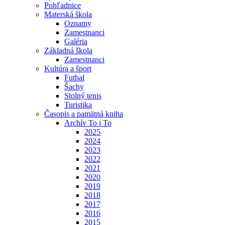
Pohľadnice
Materská škola
Oznamy
Zamestnanci
Galéria
Základná škola
Zamestnanci
Kultúra a šport
Futbal
Šachy
Stolný tenis
Turistika
Časopis a pamätná kniha
Archív To i To
2025
2024
2023
2022
2021
2020
2019
2018
2017
2016
2015