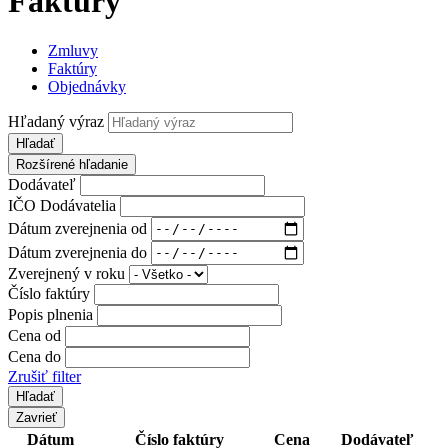
Faktúry
Zmluvy
Faktúry
Objednávky
Hľadaný výraz
Hľadať
Rozšírené hľadanie
Dodávateľ
IČO Dodávatelia
Dátum zverejnenia od
Dátum zverejnenia do
Zverejnený v roku
Číslo faktúry
Popis plnenia
Cena od
Cena do
Zrušiť filter
Zavrieť
Dátum
Číslo faktúry
Cena
Dodávateľ