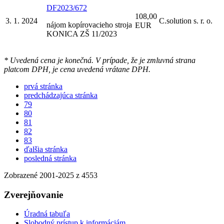
DF2023/672
108,00
3. 1. 2024
C.solution s. r. o.
nájom kopírovacieho stroja
EUR
KONICA ZŠ 11/2023
* Uvedená cena je konečná. V prípade, že je zmluvná strana
platcom DPH, je cena uvedená vrátane DPH.
prvá stránka
predchádzajúca stránka
79
80
81
82
83
ďalšia stránka
posledná stránka
Zobrazené
2001
-
2025
z 4553
Zverejňovanie
Úradná tabuľa
Slobodný prístup k informáciám