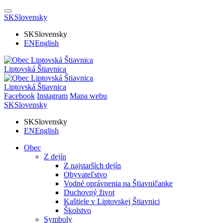
SK
Slovensky
SK
Slovensky
EN
English
Liptovská Štiavnica
Liptovská Štiavnica
Facebook
Instagram
Mapa webu
SK
Slovensky
SK
Slovensky
EN
English
Obec
Z dejín
Z najstarších dejín
Obyvateľstvo
Vodné oprávnenia na Štiavničanke
Duchovný život
Kaštiele v Liptovskej Štiavnici
Školstvo
Symboly