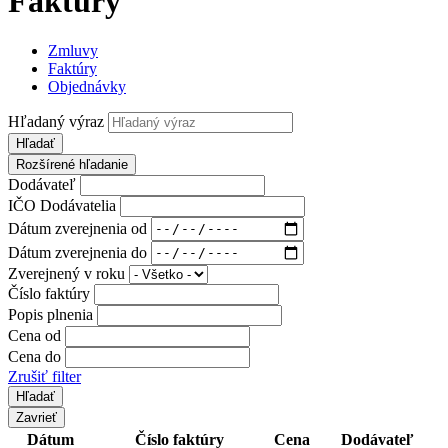
Faktúry
Zmluvy
Faktúry
Objednávky
Hľadaný výraz
Hľadať
Rozšírené hľadanie
Dodávateľ
IČO Dodávatelia
Dátum zverejnenia od
Dátum zverejnenia do
Zverejnený v roku
Číslo faktúry
Popis plnenia
Cena od
Cena do
Zrušiť filter
Zavrieť
Dátum
Číslo faktúry
Cena
Dodávateľ