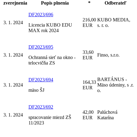
zverejnenia
Popis plnenia
*
Odberateľ
DF2023/696
216,00
KUBO MEDIA,
3. 1. 2024
Licencia KUBO EDU
EUR
s. r. o.
MAX rok 2024
DF2023/695
33,60
3. 1. 2024
Finso, s.r.o.
Ochranná sieť na okno -
EUR
telocvičňa ZS
BARTÁNUS -
DF2023/694
164,33
3. 1. 2024
Mäso údeniny, s .r.
EUR
mäso ŠJ
o.
DF2023/692
42,00
Palúchová
3. 1. 2024
spracovanie miezd ZŠ
EUR
Katarína
11/2023