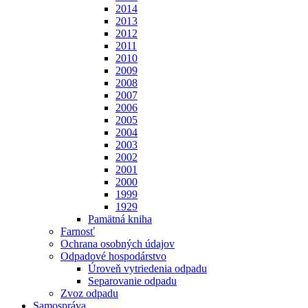
2014
2013
2012
2011
2010
2009
2008
2007
2006
2005
2004
2003
2002
2001
2000
1999
1929
Pamätná kniha
Farnosť
Ochrana osobných údajov
Odpadové hospodárstvo
Úroveň vytriedenia odpadu
Separovanie odpadu
Zvoz odpadu
Samospráva