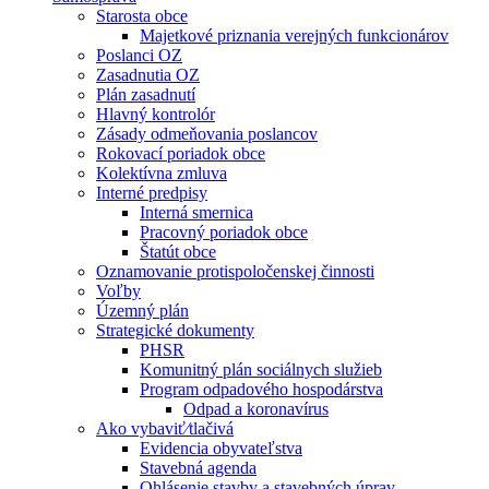
Starosta obce
Majetkové priznania verejných funkcionárov
Poslanci OZ
Zasadnutia OZ
Plán zasadnutí
Hlavný kontrolór
Zásady odmeňovania poslancov
Rokovací poriadok obce
Kolektívna zmluva
Interné predpisy
Interná smernica
Pracovný poriadok obce
Štatút obce
Oznamovanie protispoločenskej činnosti
Voľby
Územný plán
Strategické dokumenty
PHSR
Komunitný plán sociálnych služieb
Program odpadového hospodárstva
Odpad a koronavírus
Ako vybaviť⁄tlačivá
Evidencia obyvateľstva
Stavebná agenda
Ohlásenie stavby a stavebných úprav