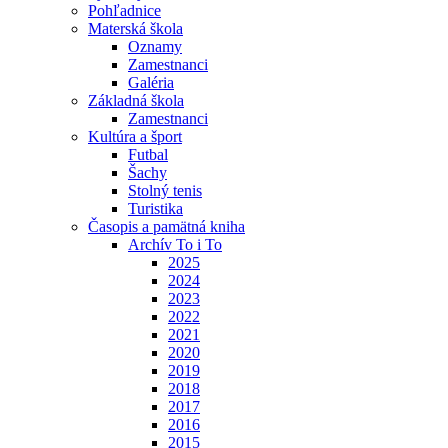
Pohľadnice
Materská škola
Oznamy
Zamestnanci
Galéria
Základná škola
Zamestnanci
Kultúra a šport
Futbal
Šachy
Stolný tenis
Turistika
Časopis a pamätná kniha
Archív To i To
2025
2024
2023
2022
2021
2020
2019
2018
2017
2016
2015