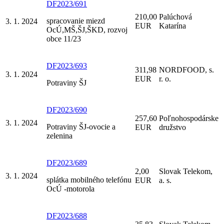
DF2023/691
210,00
Palúchová
spracovanie miezd
3. 1. 2024
EUR
Katarína
OcÚ,MŠ,ŠJ,ŠKD, rozvoj
obce 11/23
DF2023/693
311,98
NORDFOOD, s.
3. 1. 2024
EUR
r. o.
Potraviny ŠJ
DF2023/690
257,60
Poľnohospodárske
3. 1. 2024
Potraviny ŠJ-ovocie a
EUR
družstvo
zelenina
DF2023/689
2,00
Slovak Telekom,
3. 1. 2024
splátka mobilného telefónu
EUR
a. s.
OcÚ -motorola
DF2023/688