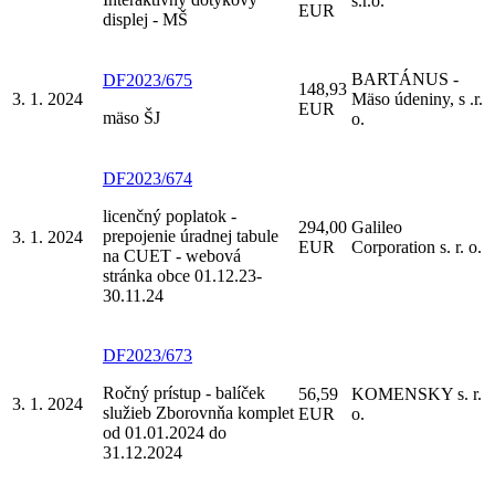
s.r.o.
EUR
displej - MŠ
BARTÁNUS -
DF2023/675
148,93
3. 1. 2024
Mäso údeniny, s .r.
EUR
mäso ŠJ
o.
DF2023/674
licenčný poplatok -
294,00
Galileo
prepojenie úradnej tabule
3. 1. 2024
EUR
Corporation s. r. o.
na CUET - webová
stránka obce 01.12.23-
30.11.24
DF2023/673
Ročný prístup - balíček
56,59
KOMENSKY s. r.
3. 1. 2024
služieb Zborovnňa komplet
EUR
o.
od 01.01.2024 do
31.12.2024