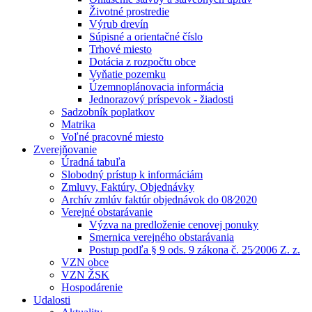
Životné prostredie
Výrub drevín
Súpisné a orientačné číslo
Trhové miesto
Dotácia z rozpočtu obce
Vyňatie pozemku
Územnoplánovacia informácia
Jednorazový príspevok - žiadosti
Sadzobník poplatkov
Matrika
Voľné pracovné miesto
Zverejňovanie
Úradná tabuľa
Slobodný prístup k informáciám
Zmluvy, Faktúry, Objednávky
Archív zmlúv faktúr objednávok do 08⁄2020
Verejné obstarávanie
Výzva na predloženie cenovej ponuky
Smernica verejného obstarávania
Postup podľa § 9 ods. 9 zákona č. 25⁄2006 Z. z.
VZN obce
VZN ŽSK
Hospodárenie
Udalosti