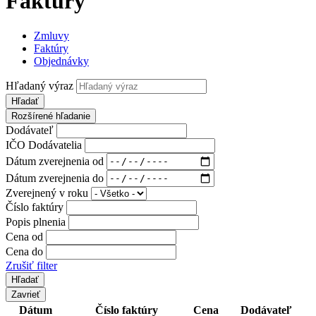
Faktúry
Zmluvy
Faktúry
Objednávky
Hľadaný výraz
Hľadať
Rozšírené hľadanie
Dodávateľ
IČO Dodávatelia
Dátum zverejnenia od
Dátum zverejnenia do
Zverejnený v roku
Číslo faktúry
Popis plnenia
Cena od
Cena do
Zrušiť filter
Zavrieť
Dátum
Číslo faktúry
Cena
Dodávateľ