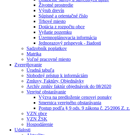
Životné prostredie
Výrub drevín
Súpisné a orientačné číslo
Trhové miesto
Dotácia z rozpočtu obce
Vyňatie pozemku
Územnoplánovacia informácia
Jednorazový príspevok - žiadosti
Sadzobník poplatkov
Matrika
Voľné pracovné miesto
Zverejňovanie
Úradná tabuľa
Slobodný prístup k informáciám
Zmluvy, Faktúry, Objednávky
Archív zmlúv faktúr objednávok do 08⁄2020
Verejné obstarávanie
Výzva na predloženie cenovej ponuky
Smernica verejného obstarávania
Postup podľa § 9 ods. 9 zákona č. 25⁄2006 Z. z.
VZN obce
VZN ŽSK
Hospodárenie
Udalosti