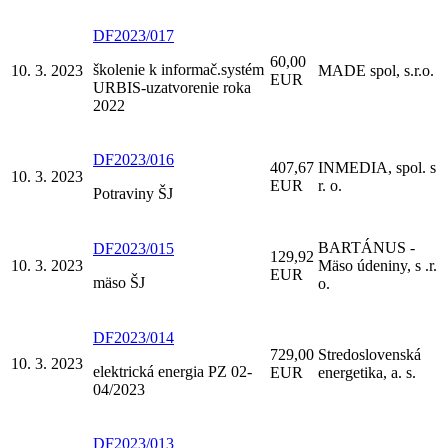
DF2023/017
60,00
školenie k informač.systém
10. 3. 2023
MADE spol, s.r.o.
EUR
URBIS-uzatvorenie roka
2022
DF2023/016
407,67
INMEDIA, spol. s
10. 3. 2023
EUR
r. o.
Potraviny ŠJ
BARTÁNUS -
DF2023/015
129,92
10. 3. 2023
Mäso údeniny, s .r.
EUR
mäso ŠJ
o.
DF2023/014
729,00
Stredoslovenská
10. 3. 2023
elektrická energia PZ 02-
EUR
energetika, a. s.
04/2023
DF2023/013