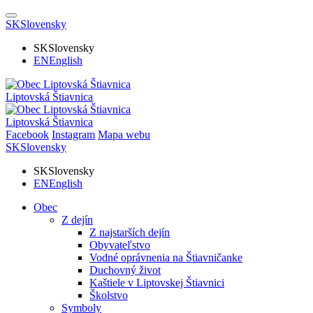
SK
Slovensky
SK
Slovensky
EN
English
Liptovská Štiavnica
Liptovská Štiavnica
Facebook
Instagram
Mapa webu
SK
Slovensky
SK
Slovensky
EN
English
Obec
Z dejín
Z najstarších dejín
Obyvateľstvo
Vodné oprávnenia na Štiavničanke
Duchovný život
Kaštiele v Liptovskej Štiavnici
Školstvo
Symboly