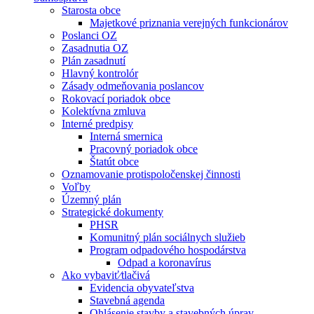
Starosta obce
Majetkové priznania verejných funkcionárov
Poslanci OZ
Zasadnutia OZ
Plán zasadnutí
Hlavný kontrolór
Zásady odmeňovania poslancov
Rokovací poriadok obce
Kolektívna zmluva
Interné predpisy
Interná smernica
Pracovný poriadok obce
Štatút obce
Oznamovanie protispoločenskej činnosti
Voľby
Územný plán
Strategické dokumenty
PHSR
Komunitný plán sociálnych služieb
Program odpadového hospodárstva
Odpad a koronavírus
Ako vybaviť⁄tlačivá
Evidencia obyvateľstva
Stavebná agenda
Ohlásenie stavby a stavebných úprav