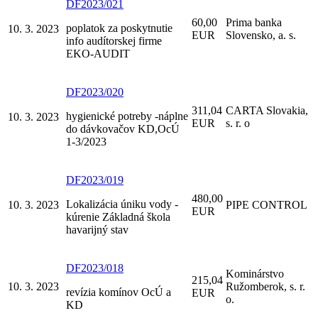
DF2023/021
60,00
Prima banka
poplatok za poskytnutie
10. 3. 2023
EUR
Slovensko, a. s.
info audítorskej firme
EKO-AUDIT
DF2023/020
311,04
CARTA Slovakia,
hygienické potreby -náplne
10. 3. 2023
EUR
s. r. o
do dávkovačov KD,OcÚ
1-3/2023
DF2023/019
480,00
Lokalizácia úniku vody -
10. 3. 2023
PIPE CONTROL
EUR
kúrenie Základná škola
havarijný stav
DF2023/018
Kominárstvo
215,04
10. 3. 2023
Ružomberok, s. r.
revízia komínov OcÚ a
EUR
o.
KD