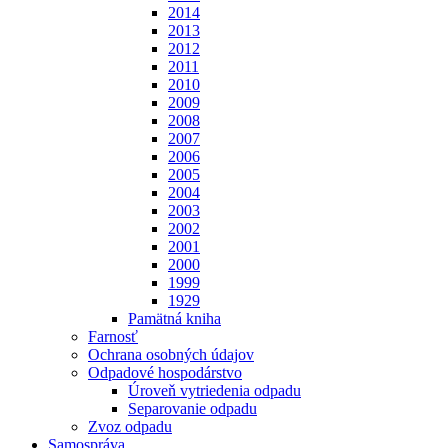
2014
2013
2012
2011
2010
2009
2008
2007
2006
2005
2004
2003
2002
2001
2000
1999
1929
Pamätná kniha
Farnosť
Ochrana osobných údajov
Odpadové hospodárstvo
Úroveň vytriedenia odpadu
Separovanie odpadu
Zvoz odpadu
Samospráva