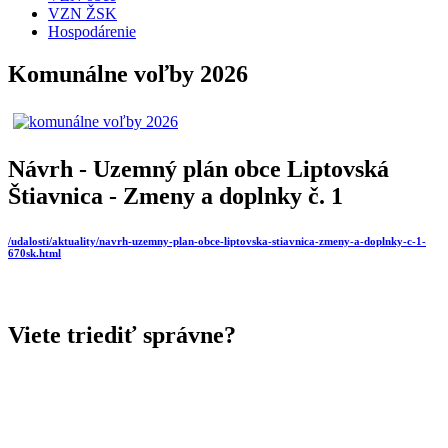
VZN ŽSK
Hospodárenie
Komunálne voľby 2026
Návrh - Uzemný plán obce Liptovská
Štiavnica - Zmeny a doplnky č. 1
/udalosti/aktuality/navrh-uzemny-plan-obce-liptovska-stiavnica-zmeny-a-doplnky-c-1-
670sk.html
Viete triediť správne?