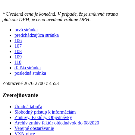
* Uvedená cena je konečná. V prípade, že je zmluvná strana
platcom DPH, je cena uvedená vrátane DPH.
prvá stránka
predchádzajúca stránka
106
107
108
109
110
ďalšia stránka
posledná stránka
Zobrazené
2676
-
2700
z 4553
Zverejňovanie
Úradná tabuľa
Slobodný prístup k informáciám
Zmluvy, Faktúry, Objednávky
Archív zmlúv faktúr objednávok do 08⁄2020
Verejné obstarávanie
VZN obce