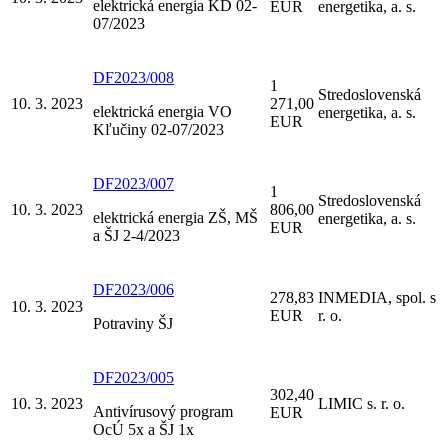
elektrická energia KD 02-
EUR
energetika, a. s.
07/2023
DF2023/008
1
Stredoslovenská
10. 3. 2023
271,00
elektrická energia VO
energetika, a. s.
EUR
Kľučiny 02-07/2023
DF2023/007
1
Stredoslovenská
10. 3. 2023
806,00
elektrická energia ZŠ, MŠ
energetika, a. s.
EUR
a ŠJ 2-4/2023
DF2023/006
278,83
INMEDIA, spol. s
10. 3. 2023
EUR
r. o.
Potraviny ŠJ
DF2023/005
302,40
10. 3. 2023
LIMIC s. r. o.
Antivírusový program
EUR
OcÚ 5x a ŠJ 1x