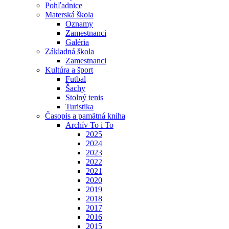
Pohľadnice
Materská škola
Oznamy
Zamestnanci
Galéria
Základná škola
Zamestnanci
Kultúra a šport
Futbal
Šachy
Stolný tenis
Turistika
Časopis a pamätná kniha
Archív To i To
2025
2024
2023
2022
2021
2020
2019
2018
2017
2016
2015