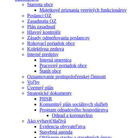
Starosta obce
Majetkové priznania verejných funkcionárov
Poslanci OZ
Zasadnutia OZ
Plán zasadnutí
Hlavný kontrolór
Zásady odmeňovania poslancov
Rokovací poriadok obce
Kolektívna zmluva
Interné predpisy
Interná smernica
Pracovný poriadok obce
Štatút obce
Oznamovanie protispoločenskej činnosti
Voľby
Územný plán
Strategické dokumenty
PHSR
Komunitný plán sociálnych služieb
Program odpadového hospodárstva
Odpad a koronavírus
Ako vybaviť⁄tlačivá
Evidencia obyvateľstva
Stavebná agenda
Ohlásenie stavby a stavebných úprav