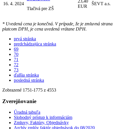
23,40
16. 4. 2024
ŠEVT a.s.
EUR
Tlačivá pre ZŠ
* Uvedená cena je konečná. V prípade, že je zmluvná strana
platcom DPH, je cena uvedená vrátane DPH.
prvá stránka
predchádzajúca stránka
69
70
71
72
73
ďalšia stránka
posledná stránka
Zobrazené
1751
-
1775
z 4553
Zverejňovanie
Úradná tabuľa
Slobodný prístup k informáciám
Zmluvy, Faktúry, Objednávky
Archív zmlúv faktúr objednávok do 08⁄2020