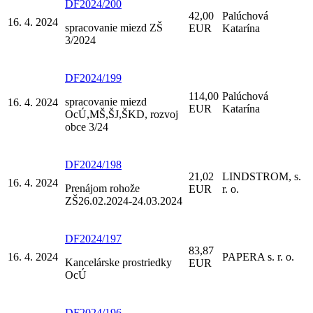
DF2024/200
42,00
Palúchová
16. 4. 2024
spracovanie miezd ZŠ
EUR
Katarína
3/2024
DF2024/199
114,00
Palúchová
spracovanie miezd
16. 4. 2024
EUR
Katarína
OcÚ,MŠ,ŠJ,ŠKD, rozvoj
obce 3/24
DF2024/198
21,02
LINDSTROM, s.
16. 4. 2024
Prenájom rohože
EUR
r. o.
ZŠ26.02.2024-24.03.2024
DF2024/197
83,87
16. 4. 2024
PAPERA s. r. o.
Kancelárske prostriedky
EUR
OcÚ
DF2024/196