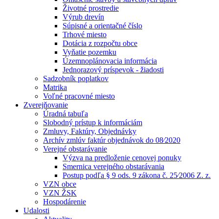
Životné prostredie
Výrub drevín
Súpisné a orientačné číslo
Trhové miesto
Dotácia z rozpočtu obce
Vyňatie pozemku
Územnoplánovacia informácia
Jednorazový príspevok - žiadosti
Sadzobník poplatkov
Matrika
Voľné pracovné miesto
Zverejňovanie
Úradná tabuľa
Slobodný prístup k informáciám
Zmluvy, Faktúry, Objednávky
Archív zmlúv faktúr objednávok do 08⁄2020
Verejné obstarávanie
Výzva na predloženie cenovej ponuky
Smernica verejného obstarávania
Postup podľa § 9 ods. 9 zákona č. 25⁄2006 Z. z.
VZN obce
VZN ŽSK
Hospodárenie
Udalosti