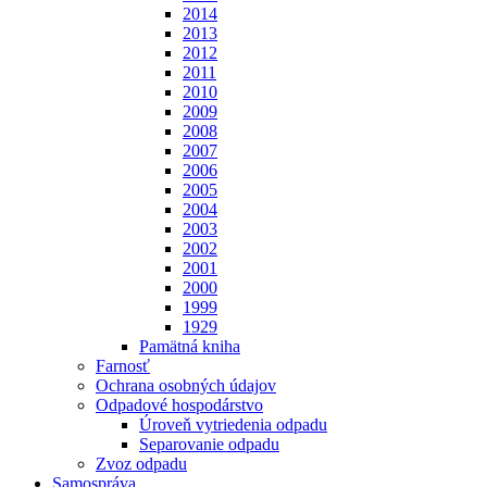
2014
2013
2012
2011
2010
2009
2008
2007
2006
2005
2004
2003
2002
2001
2000
1999
1929
Pamätná kniha
Farnosť
Ochrana osobných údajov
Odpadové hospodárstvo
Úroveň vytriedenia odpadu
Separovanie odpadu
Zvoz odpadu
Samospráva