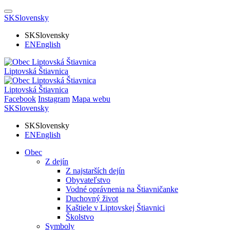
SK
Slovensky
SK
Slovensky
EN
English
Liptovská Štiavnica
Liptovská Štiavnica
Facebook
Instagram
Mapa webu
SK
Slovensky
SK
Slovensky
EN
English
Obec
Z dejín
Z najstarších dejín
Obyvateľstvo
Vodné oprávnenia na Štiavničanke
Duchovný život
Kaštiele v Liptovskej Štiavnici
Školstvo
Symboly