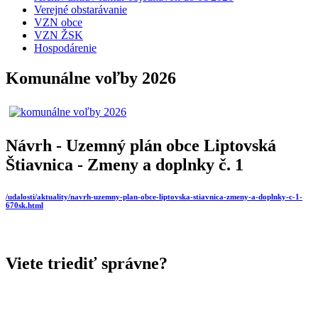
Verejné obstarávanie
VZN obce
VZN ŽSK
Hospodárenie
Komunálne voľby 2026
Návrh - Uzemný plán obce Liptovská
Štiavnica - Zmeny a doplnky č. 1
/udalosti/aktuality/navrh-uzemny-plan-obce-liptovska-stiavnica-zmeny-a-doplnky-c-1-
670sk.html
Viete triediť správne?