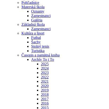
Pohľadnice
Materská škola
Oznamy
Zamestnanci
Galéria
Základná škola
Zamestnanci
Kultúra a šport
Futbal
Šachy
Stolný tenis
Turistika
Časopis a pamätná kniha
Archív To i To
2025
2024
2023
2022
2021
2020
2019
2018
2017
2016
2015