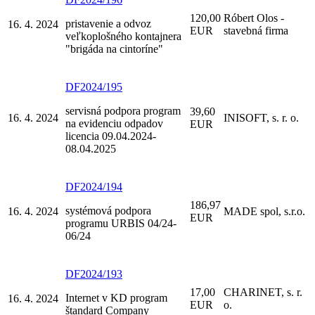
120,00
Róbert Olos -
pristavenie a odvoz
16. 4. 2024
EUR
stavebná firma
veľkoplošného kontajnera
"brigáda na cintoríne"
DF2024/195
servisná podpora program
39,60
16. 4. 2024
INISOFT, s. r. o.
na evidenciu odpadov
EUR
licencia 09.04.2024-
08.04.2025
DF2024/194
186,97
systémová podpora
16. 4. 2024
MADE spol, s.r.o.
EUR
programu URBIS 04/24-
06/24
DF2024/193
17,00
CHARINET, s. r.
Internet v KD program
16. 4. 2024
EUR
o.
štandard Company