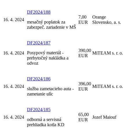
DF2024/188
7,00
Orange
16. 4. 2024
mesačný poplatok za
EUR
Slovensko, a. s.
zabezpeč. zariadenie v MŠ
DF2024/187
390,00
Posypový materiál -
16. 4. 2024
MiTEAM s. r. o.
EUR
prebytočný nakládka a
odvoz
DF2024/186
396,00
16. 4. 2024
MiTEAM s. r. o.
služba zametacieho auta -
EUR
zametanie ulíc
DF2024/185
65,00
16. 4. 2024
Jozef Maiouf
odborná a servisná
EUR
prehliadka kotla KD