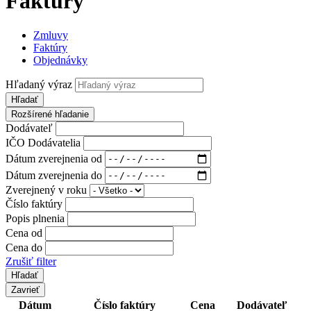
Faktúry
Zmluvy
Faktúry
Objednávky
Hľadaný výraz
Hľadať
Rozšírené hľadanie
Dodávateľ
IČO Dodávatelia
Dátum zverejnenia od
Dátum zverejnenia do
Zverejnený v roku
Číslo faktúry
Popis plnenia
Cena od
Cena do
Zrušiť filter
Zavrieť
Dátum
Číslo faktúry
Cena
Dodávateľ