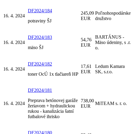
DF2024/184
245,09
Poľnohospodárske
16. 4. 2024
EUR
družstvo
potraviny ŠJ
BARTÁNUS -
DF2024/183
54,76
16. 4. 2024
Mäso údeniny, s .r.
EUR
mäso ŠJ
o.
DF2024/182
17,61
Ledum Kamara
16. 4. 2024
EUR
SK, s.r.o.
toner OcÚ 1x tlačiareň HP
DF2024/181
Preprava betónovej garáže
738,00
16. 4. 2024
MiTEAM s. r. o.
žeriavom + hydraulickou
EUR
rukou - kanalizácia šatní
futbalové ihrisko
DF2024/180