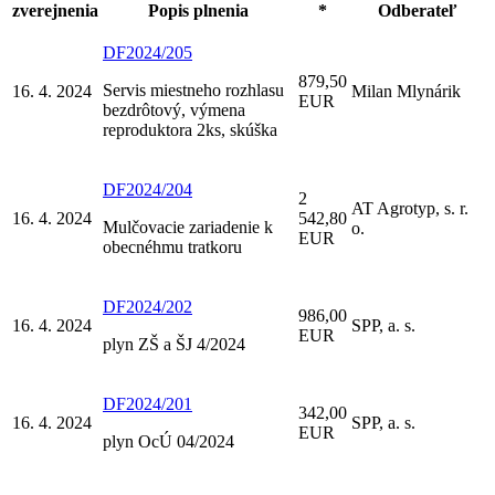
zverejnenia
Popis plnenia
*
Odberateľ
DF2024/205
879,50
Servis miestneho rozhlasu
16. 4. 2024
Milan Mlynárik
EUR
bezdrôtový, výmena
reproduktora 2ks, skúška
DF2024/204
2
AT Agrotyp, s. r.
16. 4. 2024
542,80
Mulčovacie zariadenie k
o.
EUR
obecnéhmu tratkoru
DF2024/202
986,00
16. 4. 2024
SPP, a. s.
EUR
plyn ZŠ a ŠJ 4/2024
DF2024/201
342,00
16. 4. 2024
SPP, a. s.
EUR
plyn OcÚ 04/2024