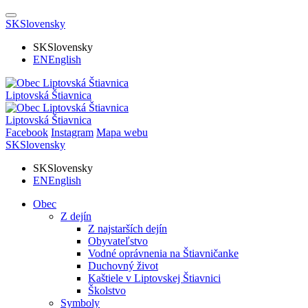
SK
Slovensky
SK
Slovensky
EN
English
Liptovská Štiavnica
Liptovská Štiavnica
Facebook
Instagram
Mapa webu
SK
Slovensky
SK
Slovensky
EN
English
Obec
Z dejín
Z najstarších dejín
Obyvateľstvo
Vodné oprávnenia na Štiavničanke
Duchovný život
Kaštiele v Liptovskej Štiavnici
Školstvo
Symboly