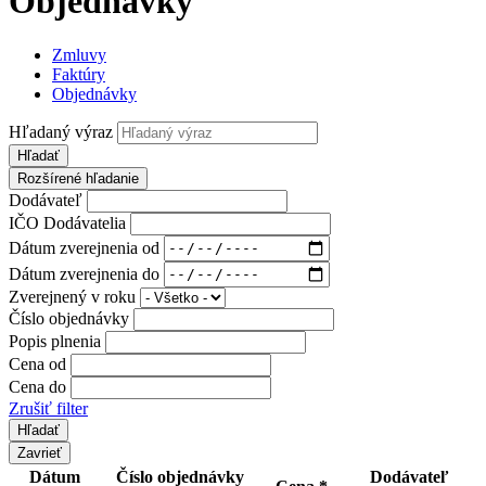
Objednávky
Zmluvy
Faktúry
Objednávky
Hľadaný výraz
Hľadať
Rozšírené hľadanie
Dodávateľ
IČO Dodávatelia
Dátum zverejnenia od
Dátum zverejnenia do
Zverejnený v roku
Číslo objednávky
Popis plnenia
Cena od
Cena do
Zrušiť filter
Zavrieť
Dátum
Číslo objednávky
Dodávateľ