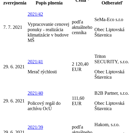
Cena *
zverejnenia
Popis plnenia
Odberateľ
2021/42
SeMa-Eco s.r.o
podľa
Vypracovanie cenovej
7. 7. 2021
aktuálneho
ponuky - realizácia
Obec Liptovská
cenníka
klimatizácie v budove
Štiavnica
MŠ
Triton
2021/41
SECURITY, s.r.o.
2 120,40
29. 6. 2021
EUR
Merač rýchlosti
Obec Liptovská
Štiavnica
2021/40
B2B Partner, s.r.o.
111,60
29. 6. 2021
Policový regál do
Obec Liptovská
EUR
archívu OcÚ
Štiavnica
Hakom, s.r.o.
podľa
2021/39
29. 6. 2021
aktuálneho