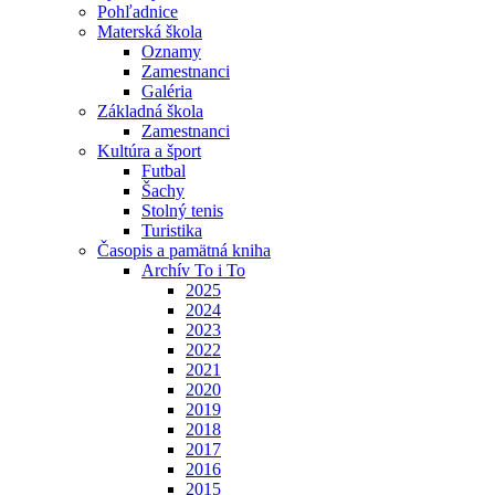
Pohľadnice
Materská škola
Oznamy
Zamestnanci
Galéria
Základná škola
Zamestnanci
Kultúra a šport
Futbal
Šachy
Stolný tenis
Turistika
Časopis a pamätná kniha
Archív To i To
2025
2024
2023
2022
2021
2020
2019
2018
2017
2016
2015