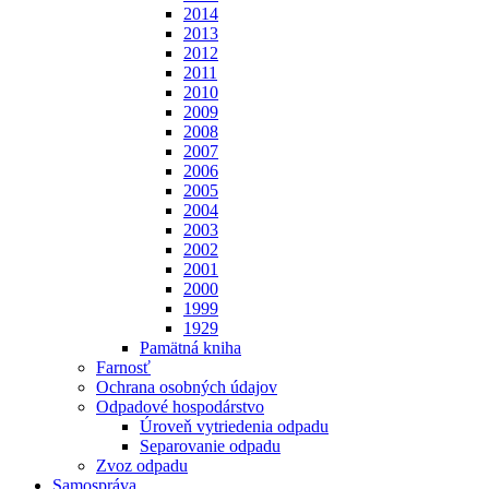
2014
2013
2012
2011
2010
2009
2008
2007
2006
2005
2004
2003
2002
2001
2000
1999
1929
Pamätná kniha
Farnosť
Ochrana osobných údajov
Odpadové hospodárstvo
Úroveň vytriedenia odpadu
Separovanie odpadu
Zvoz odpadu
Samospráva