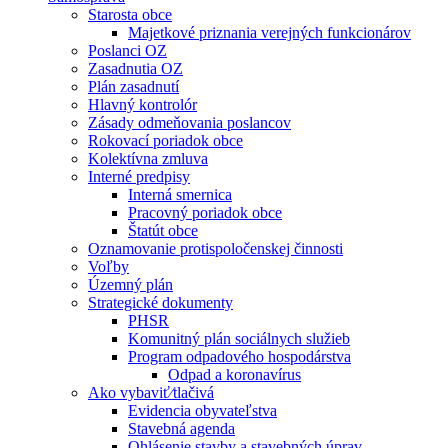
Starosta obce
Majetkové priznania verejných funkcionárov
Poslanci OZ
Zasadnutia OZ
Plán zasadnutí
Hlavný kontrolór
Zásady odmeňovania poslancov
Rokovací poriadok obce
Kolektívna zmluva
Interné predpisy
Interná smernica
Pracovný poriadok obce
Štatút obce
Oznamovanie protispoločenskej činnosti
Voľby
Územný plán
Strategické dokumenty
PHSR
Komunitný plán sociálnych služieb
Program odpadového hospodárstva
Odpad a koronavírus
Ako vybaviť⁄tlačivá
Evidencia obyvateľstva
Stavebná agenda
Ohlásenie stavby a stavebných úprav