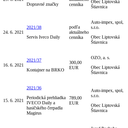
Obec Liptovská
Dopravné značky
cenníka
Štiavnica
Auto-impex, spol,
podľa
2021/38
s.r.o.
24. 6. 2021
aktuálneho
Servis Iveco Daily
Obec Liptovská
cenníka
Štiavnica
OZO, a. s.
2021/37
300,00
16. 6. 2021
Obec Liptovská
EUR
Kontajner na BRKO
Štiavnica
2021/36
Auto-impex, spol,
s.r.o.
Periodická prehliadka
789,00
15. 6. 2021
IVECO Daily a
EUR
Obec Liptovská
hasičského čerpadla
Štiavnica
Magirus