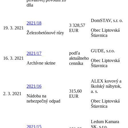
dňa
DomSTAV, s.r. o.
2021/18
3 328,57
19. 3. 2021
Obec Liptovská
EUR
Železobetónové rúry
Štiavnica
GUDE, s.r.o.
podľa
2021/17
16. 3. 2021
aktuálneho
Obec Liptovská
Archívne skrine
cenníka
Štiavnica
ALEX kovový a
2021/16
školský nábytok,
315,60
a. s.
2. 3. 2021
Nádoba na
EUR
nebezpečný odpad
Obec Liptovská
Štiavnica
Ledum Kamara
2021/15
SK, s.r.o.