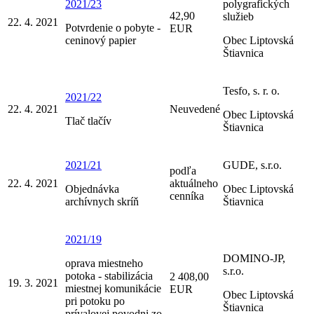
2021/23
polygrafických
42,90
služieb
22. 4. 2021
Potvrdenie o pobyte -
EUR
ceninový papier
Obec Liptovská
Štiavnica
Tesfo, s. r. o.
2021/22
22. 4. 2021
Neuvedené
Obec Liptovská
Tlač tlačív
Štiavnica
2021/21
GUDE, s.r.o.
podľa
22. 4. 2021
aktuálneho
Objednávka
Obec Liptovská
cenníka
archívnych skríň
Štiavnica
2021/19
DOMINO-JP,
oprava miestneho
s.r.o.
potoka - stabilizácia
2 408,00
19. 3. 2021
miestnej komunikácie
EUR
Obec Liptovská
pri potoku po
Štiavnica
prívalovej povodni zo