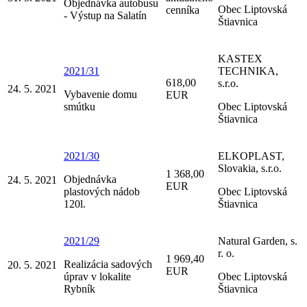
Objednávka autobusu
Obec Liptovská
cenníka
- Výstup na Salatín
Štiavnica
KASTEX
2021/31
TECHNIKA,
618,00
s.r.o.
24. 5. 2021
Vybavenie domu
EUR
smútku
Obec Liptovská
Štiavnica
2021/30
ELKOPLAST,
Slovakia, s.r.o.
1 368,00
Objednávka
24. 5. 2021
EUR
plastových nádob
Obec Liptovská
120l.
Štiavnica
2021/29
Natural Garden, s.
r. o.
1 969,40
Realizácia sadových
20. 5. 2021
EUR
úprav v lokalite
Obec Liptovská
Rybník
Štiavnica