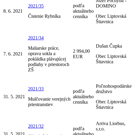
Jozef Pochyba -
podľa
2021/35
DOMINO
8. 6. 2021
aktuálneho
Čistenie Rybníka
Obec Liptovská
cenníka
Štiavnica
2021/34
Dušan Čupka
Maliarske práce,
2 994,00
oprava sokla a
7. 6. 2021
Obec Liptovská
EUR
pokládka plávajúcej
Štiavnica
podlahy v priestoroch
ZŠ
Poľnohospodárske
2021/33
podľa
družstvo
31. 5. 2021
aktuálneho
Mulčovanie verejných
Obec Liptovská
cenníka
priestranstiev
Štiavnica
Arriva Liorbus,
2021/32
podľa
s.r.o.
31. 5. 2021
aktuálneho