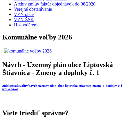
Archív zmlúv faktúr objednávok do 08⁄2020
Verejné obstarávanie
VZN obce
VZN ŽSK
Hospodárenie
Komunálne voľby 2026
Návrh - Uzemný plán obce Liptovská
Štiavnica - Zmeny a doplnky č. 1
/udalosti/aktuality/navrh-uzemny-plan-obce-liptovska-stiavnica-zmeny-a-doplnky-c-1-
670sk.html
Viete triediť správne?