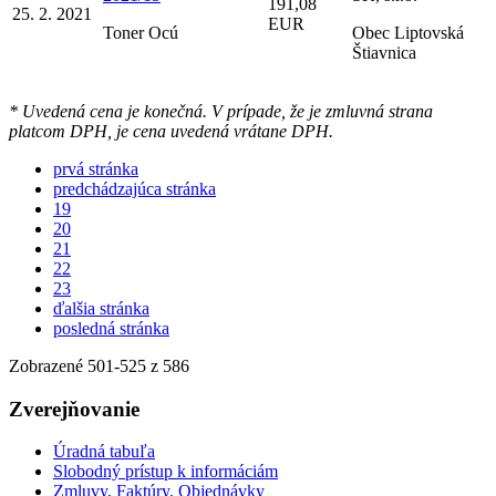
191,08
25. 2. 2021
EUR
Toner Ocú
Obec Liptovská
Štiavnica
* Uvedená cena je konečná. V prípade, že je zmluvná strana
platcom DPH, je cena uvedená vrátane DPH.
prvá stránka
predchádzajúca stránka
19
20
21
22
23
ďalšia stránka
posledná stránka
Zobrazené
501
-
525
z 586
Zverejňovanie
Úradná tabuľa
Slobodný prístup k informáciám
Zmluvy, Faktúry, Objednávky