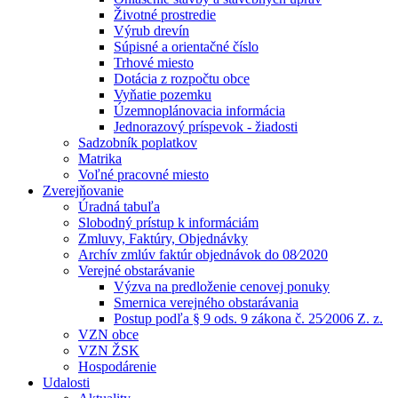
Životné prostredie
Výrub drevín
Súpisné a orientačné číslo
Trhové miesto
Dotácia z rozpočtu obce
Vyňatie pozemku
Územnoplánovacia informácia
Jednorazový príspevok - žiadosti
Sadzobník poplatkov
Matrika
Voľné pracovné miesto
Zverejňovanie
Úradná tabuľa
Slobodný prístup k informáciám
Zmluvy, Faktúry, Objednávky
Archív zmlúv faktúr objednávok do 08⁄2020
Verejné obstarávanie
Výzva na predloženie cenovej ponuky
Smernica verejného obstarávania
Postup podľa § 9 ods. 9 zákona č. 25⁄2006 Z. z.
VZN obce
VZN ŽSK
Hospodárenie
Udalosti